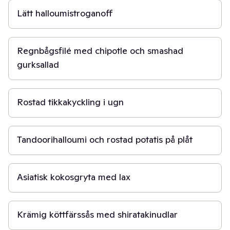
Lätt halloumistroganoff
40 min
Regnbågsfilé med chipotle och smashad
gurksallad
45 min
Rostad tikkakyckling i ugn
50 min
Tandoorihalloumi och rostad potatis på plåt
15 min
Asiatisk kokosgryta med lax
20 min
Krämig köttfärssås med shiratakinudlar
30 min