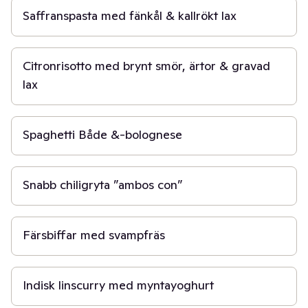
Saffranspasta med fänkål & kallrökt lax
30 min
Citronrisotto med brynt smör, ärtor & gravad
lax
30 min
Spaghetti Både &-bolognese
30 min
Snabb chiligryta ”ambos con”
40 min
Färsbiffar med svampfräs
20 min
Indisk linscurry med myntayoghurt
30 min