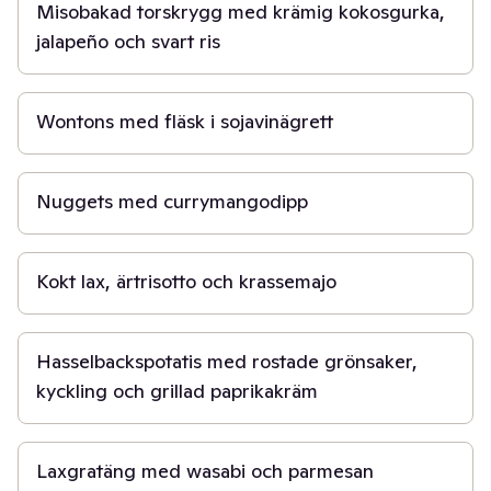
Misobakad torskrygg med krämig kokosgurka,
jalapeño och svart ris
20 min
Wontons med fläsk i sojavinägrett
5 min
Nuggets med currymangodipp
1 t
Kokt lax, ärtrisotto och krassemajo
1 t
Hasselbackspotatis med rostade grönsaker,
kyckling och grillad paprikakräm
1 t
Laxgratäng med wasabi och parmesan