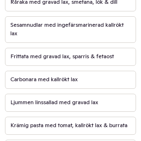
Råraka med gravad lax, smetana, lök & dill
15 min
Sesamnudlar med ingefärsmarinerad kallrökt
lax
30 min
Frittata med gravad lax, sparris & fetaost
15 min
Carbonara med kallrökt lax
30 min
Ljummen linssallad med gravad lax
30 min
Krämig pasta med tomat, kallrökt lax & burrata
30 min