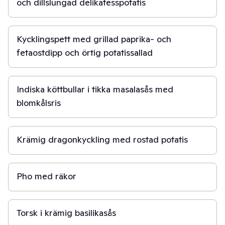
och dillslungad delikatesspotatis
1 t
Kycklingspett med grillad paprika- och
fetaostdipp och örtig potatissallad
30 min
Indiska köttbullar i tikka masalasås med
blomkålsris
45 min
Krämig dragonkyckling med rostad potatis
30 min
Pho med räkor
30 min
Torsk i krämig basilikasås