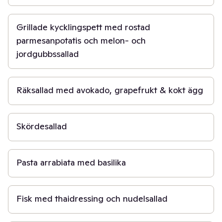
1 t
Grillade kycklingspett med rostad
parmesanpotatis och melon- och
jordgubbssallad
20 min
Räksallad med avokado, grapefrukt & kokt ägg
50 min
Skördesallad
20 min
Pasta arrabiata med basilika
45 min
Fisk med thaidressing och nudelsallad
20 min