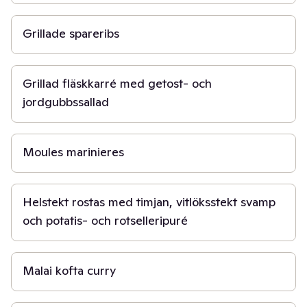
1 t 30 min
Grillade spareribs
30 min
Grillad fläskkarré med getost- och
jordgubbssallad
30 min
Moules marinieres
50 min
Helstekt rostas med timjan, vitlöksstekt svamp
och potatis- och rotselleripuré
1 t
Malai kofta curry
45 min