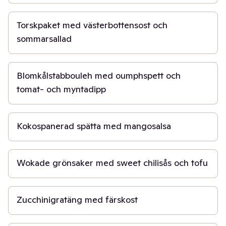
1 t
Torskpaket med västerbottensost och
sommarsallad
40 min
Blomkålstabbouleh med oumphspett och
tomat- och myntadipp
30 min
Kokospanerad spätta med mangosalsa
30 min
Wokade grönsaker med sweet chilisås och tofu
1 t
Zucchinigratäng med färskost
30 min