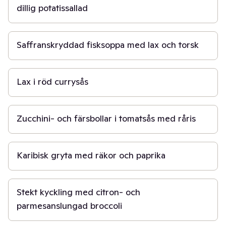
dillig potatissallad
15 min
Saffranskryddad fisksoppa med lax och torsk
20 min
Lax i röd currysås
40 min
Zucchini- och färsbollar i tomatsås med råris
30 min
Karibisk gryta med räkor och paprika
15 min
Stekt kyckling med citron- och
parmesanslungad broccoli
30 min