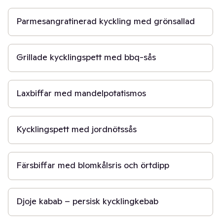
Parmesangratinerad kyckling med grönsallad
45 min
Grillade kycklingspett med bbq-sås
30 min
Laxbiffar med mandelpotatismos
20 min
Kycklingspett med jordnötssås
30 min
Färsbiffar med blomkålsris och örtdipp
3 t
Djoje kabab – persisk kycklingkebab
20 min