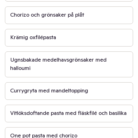
50 min
Chorizo och grönsaker på plåt
30 min
Krämig oxfilépasta
40 min
Ugnsbakade medelhavsgrönsaker med
halloumi
30 min
Currygryta med mandeltopping
20 min
Vitlöksdoftande pasta med fläskfilé och basilika
30 min
One pot pasta med chorizo