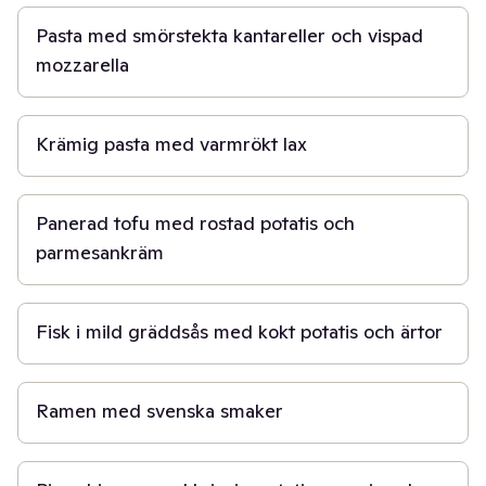
Pasta med smörstekta kantareller och vispad
mozzarella
20 min
Krämig pasta med varmrökt lax
40 min
Panerad tofu med rostad potatis och
parmesankräm
30 min
Fisk i mild gräddsås med kokt potatis och ärtor
50 min
Ramen med svenska smaker
1 t