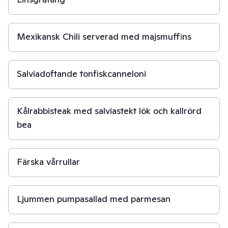
1 t 30 min
Mexikansk Chili serverad med majsmuffins
30 min
Salviadoftande tonfiskcanneloni
45 min
Kålrabbisteak med salviastekt lök och kallrörd
bea
30 min
Färska vårrullar
5 min
Ljummen pumpasallad med parmesan
30 min