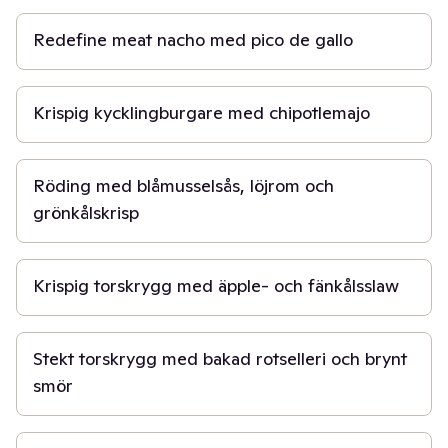
Redefine meat nacho med pico de gallo
30 min
Krispig kycklingburgare med chipotlemajo
50 min
Röding med blåmusselsås, löjrom och
grönkålskrisp
30 min
Krispig torskrygg med äpple- och fänkålsslaw
50 min
Stekt torskrygg med bakad rotselleri och brynt
smör
50 min