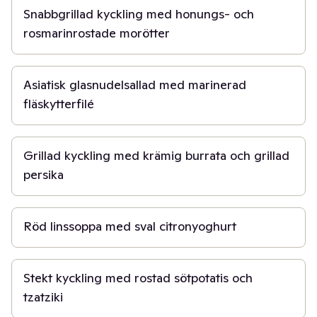
Snabbgrillad kyckling med honungs- och
rosmarinrostade morötter
1 t
Asiatisk glasnudelsallad med marinerad
fläskytterfilé
45 min
Grillad kyckling med krämig burrata och grillad
persika
45 min
Röd linssoppa med sval citronyoghurt
45 min
Stekt kyckling med rostad sötpotatis och
tzatziki
30 min