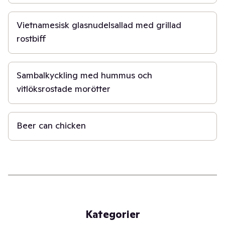
15 min
Vietnamesisk glasnudelsallad med grillad
rostbiff
45 min
Sambalkyckling med hummus och
vitlöksrostade morötter
1 t 30 min
Beer can chicken
Kategorier