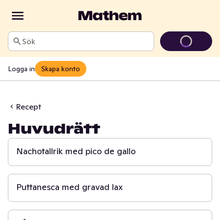
Sök
Logga in
Skapa konto
Recept
Huvudrätt
30 min
Nachotallrik med pico de gallo
30 min
Puttanesca med gravad lax
30 min