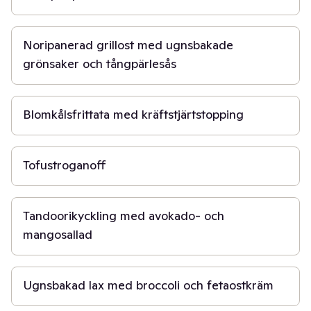
50 min
Noripanerad grillost med ugnsbakade
grönsaker och tångpärlesås
45 min
Blomkålsfrittata med kräftstjärtstopping
15 min
Tofustroganoff
20 min
Tandoorikyckling med avokado- och
mangosallad
30 min
Ugnsbakad lax med broccoli och fetaostkräm
30 min