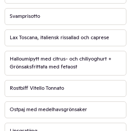
45 min
Svamprisotto
30 min
Lax Toscana, italiensk rissallad och caprese
50 min
Halloumipytt med citrus- och chiliyoghurt +
Grönsaksfrittata med fetaost
1 t 30 min
Rostbiff Vitello Tonnato
50 min
Ostpaj med medelhavsgrönsaker
1 t 30 min
Linsgratäng