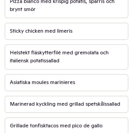
Pizza bianco med krispig potatis, sparris och
brynt smör
30 min
Sticky chicken med limeris
45 min
Helstekt fläskytterfilé med gremolata och
italiensk potatissallad
30 min
Asiatiska moules marinieres
45 min
Marinerad kyckling med grillad spetskålssallad
30 min
Grillade tonfisktacos med pico de gallo