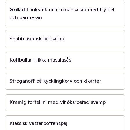
Grillad flankstek och romansallad med tryffel
och parmesan
20 min
Snabb asiatisk biffsallad
30 min
Köttbullar i tikka masalasås
20 min
Stroganoff på kycklingkorv och kikärter
20 min
Krämig tortellini med vitlöksrostad svamp
50 min
Klassisk västerbottenspaj