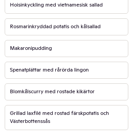
Hoisinkyckling med vietnamesisk sallad
1 t
Rosmarinkryddad potatis och kålsallad
1 t
Makaronipudding
45 min
Spenatplättar med rårörda lingon
30 min
Blomkålscurry med rostade kikärtor
50 min
Grillad laxfilé med rostad färskpotatis och
Västerbottenssås
30 min