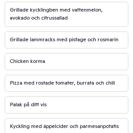
Grillade kycklingben med vattenmelon,
avokado och citrussallad
3 t
Grillade lammracks med pistage och rosmarin
1 t 30 min
Chicken korma
2 t
Pizza med rostade tomater, burrata och chili
30 min
Palak på ditt vis
45 min
Kyckling med äppelcider och parmesanpotatis