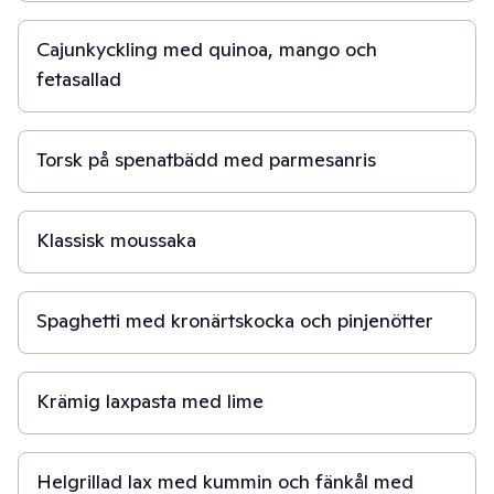
Cajunkyckling med quinoa, mango och
fetasallad
30 min
Torsk på spenatbädd med parmesanris
1 t
Klassisk moussaka
15 min
Spaghetti med kronärtskocka och pinjenötter
20 min
Krämig laxpasta med lime
30 min
Helgrillad lax med kummin och fänkål med