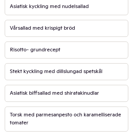
Asiatisk kyckling med nudelsallad
40 min
Vårsallad med krispigt bröd
30 min
Risotto- grundrecept
40 min
Stekt kyckling med dillslungad spetskål
30 min
Asiatisk biffsallad med shiratakinudlar
30 min
Torsk med parmesanpesto och karamelliserade
tomater
45 min