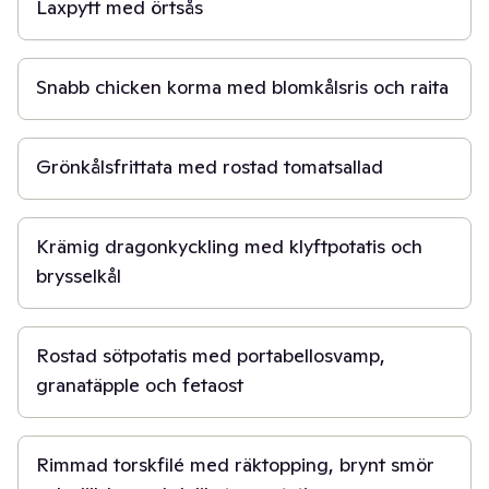
Laxpytt med örtsås
20 min
Snabb chicken korma med blomkålsris och raita
40 min
Grönkålsfrittata med rostad tomatsallad
40 min
Krämig dragonkyckling med klyftpotatis och
brysselkål
40 min
Rostad sötpotatis med portabellosvamp,
granatäpple och fetaost
1 t
Rimmad torskfilé med räktopping, brynt smör