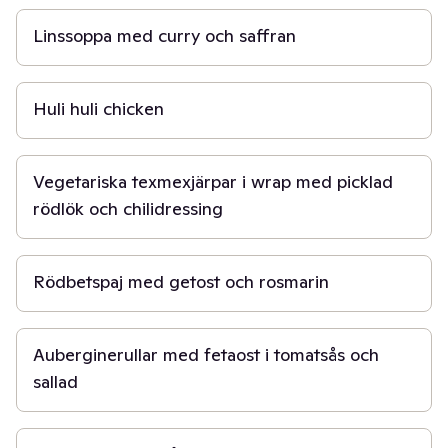
Linssoppa med curry och saffran
1 t 30 min
Huli huli chicken
45 min
Vegetariska texmexjärpar i wrap med picklad
rödlök och chilidressing
50 min
Rödbetspaj med getost och rosmarin
40 min
Auberginerullar med fetaost i tomatsås och
sallad
30 min