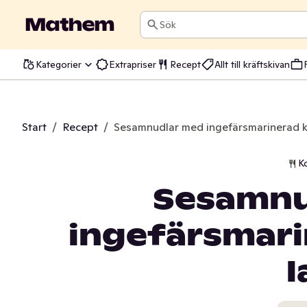
Sök
Kategorier
Extrapriser
Recept
Allt till kräftskivan
Start
/
Recept
/
Sesamnudlar med ingefärsmarinerad ka
K
Sesamnu
ingefärsmari
l