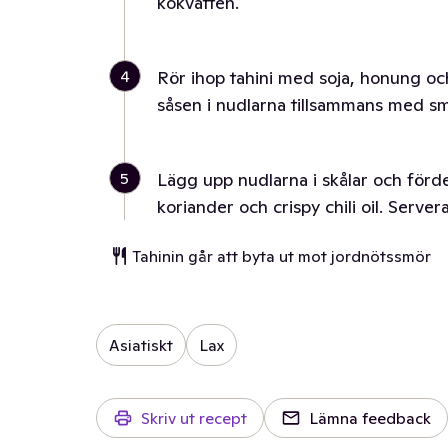
kokvatten.
4
Rör ihop tahini med soja, honung och
såsen i nudlarna tillsammans med smö
5
Lägg upp nudlarna i skålar och förd
koriander och crispy chili oil. Server
Tahinin går att byta ut mot jordnötssmör
Asiatiskt
Lax
Skriv ut recept
Lämna feedback