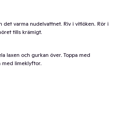
 det varma nudelvattnet. Riv i vitlöken. Rör i
ret tills krämigt.
ela laxen och gurkan över. Toppa med
a med limeklyftor.