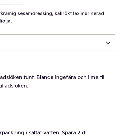
krämig sesamdressing, kallrökt lax marinerad
iolja.
ladslöken tunt. Blanda ingefära och lime till
lladslöken.
packning i saltat vatten. Spara 2 dl