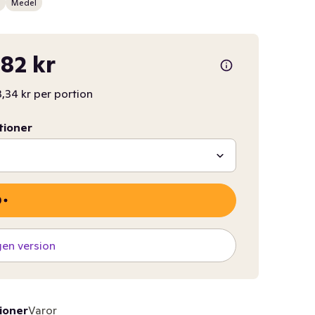
Medel
,82 kr
,34 kr per portion
tioner
gen version
ioner
Varor