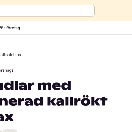
För företag
llrökt lax
orshags
dlar med
nerad kallrökt
ax