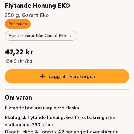
Flytande Honung EKO
350 g, Garant Eko
Prismatch
Visa alla varor från Garant Eko
Styckpris: 134,91 kr /kg
47,22 kr
Nuvarande pris är: 47,22 kr
134,91 kr /kg
Lägg till i varukorgen
Om varan
Flytande honung i squeeze-flaska.
Ekologisk flytande honung. Gott i te, bakning eller 
matlagning. 350 gram.
Dagab Inköp & Logistik AB har angett ovanstående