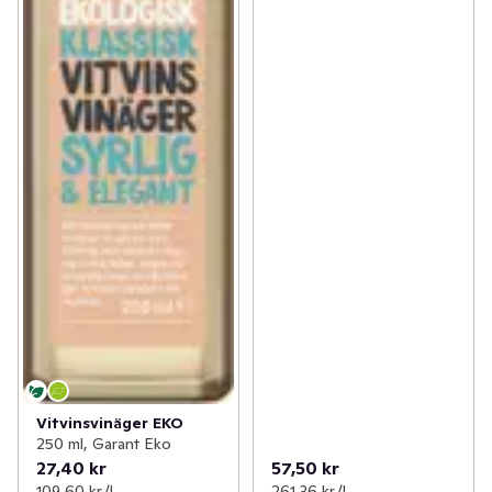
Vitvinsvinäger EKO
250 ml, Garant Eko
27,40 kr
57,50 kr
109,60 kr /l
261,36 kr /l