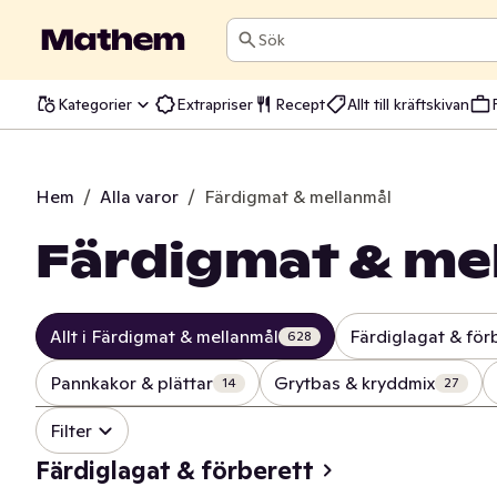
Sök
Kategorier
Extrapriser
Recept
Allt till kräftskivan
Hem
/
Alla varor
/
Färdigmat & mellanmål
Färdigmat & me
Allt i Färdigmat & mellanmål
Färdiglagat & för
628
Pannkakor & plättar
Grytbas & kryddmix
14
27
Filter
Färdiglagat & förberett