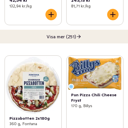
42,54 kr
245,13 kr
132,94 kr /kg
81,71 kr /kg
Visa mer (251)
Pan Pizza Chili Cheese
Fryst
170 g, Billys
Pizzabotten 2x180g
360 g, Fontana