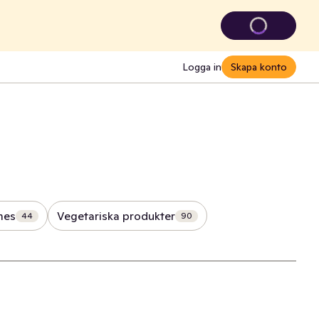
Logga in
Skapa konto
mes
Vegetariska produkter
44
90