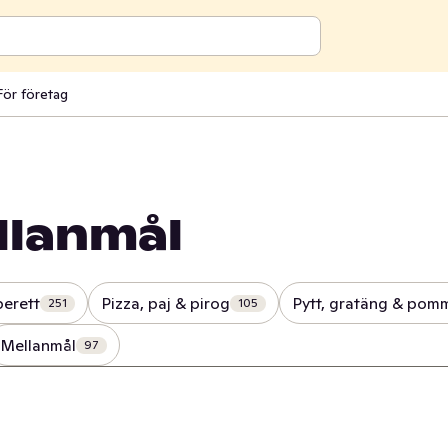
För företag
llanmål
berett
Pizza, paj & pirog
Pytt, gratäng & pom
251
105
Mellanmål
97