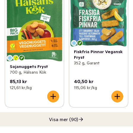
Fiskfria Pinnar Vegansk
Fryst
352 g, Garant
Sojanuggets Fryst
700 g, Hälsans Kök
85,13 kr
40,50 kr
121,61 kr /kg
115,06 kr /kg
Visa mer (90)