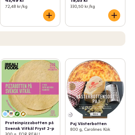
43,49 kr
19,83 kr
72,48 kr /kg
330,50 kr /kg
Proteinpizzabotten på
Paj Västerbotten
Svensk Vitkål Fryst 2-p
800 g, Carolines Kök
300 g, FOR REAL!