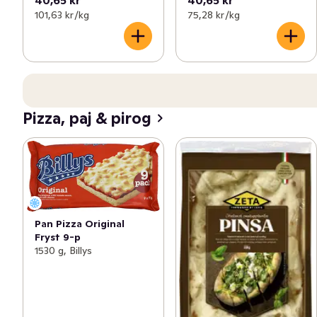
40,65 kr
40,65 kr
101,63 kr /kg
75,28 kr /kg
Pizza, paj & pirog
Pan Pizza Original
Fryst 9-p
1530 g, Billys