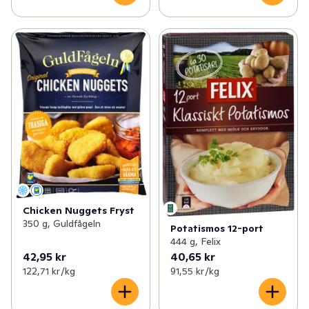
Chicken Nuggets Fryst
350 g, Guldfågeln
Potatismos 12-port
444 g, Felix
42,95 kr
40,65 kr
122,71 kr /kg
91,55 kr /kg