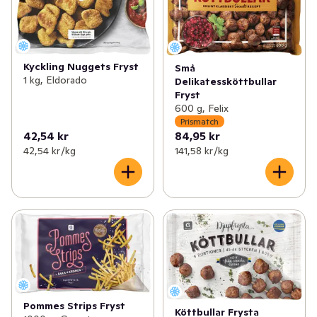
Kyckling Nuggets Fryst
Små
1 kg, Eldorado
Delikatessköttbullar
Fryst
600 g, Felix
Prismatch
42,54 kr
84,95 kr
42,54 kr /kg
141,58 kr /kg
Pommes Strips Fryst
Köttbullar Frysta