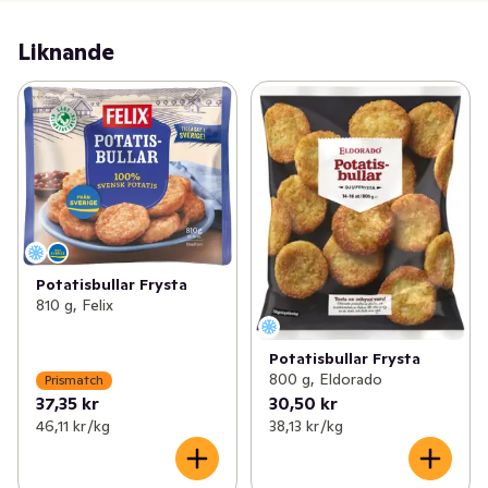
tillsammans med Felix rårörda lingon så kommer du 
Liknande
garanterat inte att bli besviken! För att läsa mer om Felix 
produkter besök felix.se
Potatisbullar Frysta
810 g, Felix
Potatisbullar Frysta
800 g, Eldorado
Prismatch
37,35 kr
30,50 kr
46,11 kr /kg
38,13 kr /kg