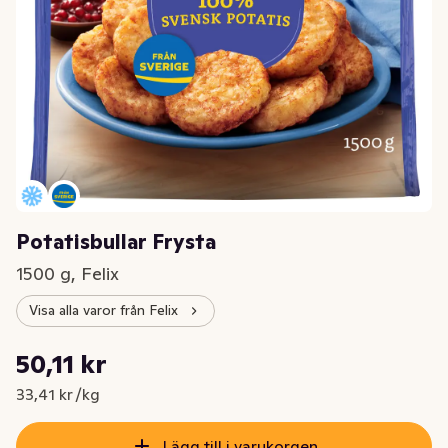
Potatisbullar Frysta
1500 g, Felix
Visa alla varor från Felix
Styckpris: 33,41 kr /kg
50,11 kr
Nuvarande pris är: 50,11 kr
33,41 kr /kg
Lägg till i varukorgen