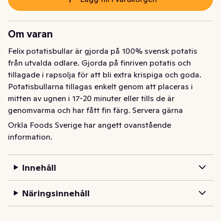
Om varan
Felix potatisbullar är gjorda på 100% svensk potatis 
från utvalda odlare. Gjorda på finriven potatis och 
tillagade i rapsolja för att bli extra krispiga och goda. 
Potatisbullarna tillagas enkelt genom att placeras i 
mitten av ugnen i 17-20 minuter eller tills de är 
genomvarma och har fått fin färg. Servera gärna 
tillsammans med Felix rårörda lingon så kommer du 
Orkla Foods Sverige har angett ovanstående
garanterat inte att bli besviken! För att läsa mer om Felix 
information.
produkter besök felix.se
Felix potatisbullar är gjorda på 100% svensk potatis 
Innehåll
från utvalda odlare. Gjorda på finriven potatis och 
tillagade i rapsolja för att bli extra krispiga och goda. 
Näringsinnehåll
Potatisbullarna tillagas enkelt genom att placeras i 
mitten av ugnen i 17-20 minuter eller tills de är 
genomvarma och har fått fin färg. Servera gärna 