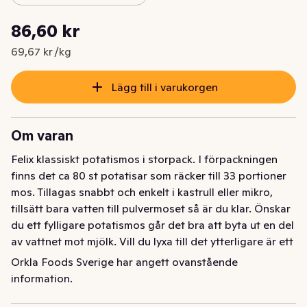
Styckpris: 69,67 kr /kg
86,60 kr
Nuvarande pris är: 86,60 kr
69,67 kr /kg
Lägg till i varukorgen
Om varan
Felix klassiskt potatismos i storpack. I förpackningen 
finns det ca 80 st potatisar som räcker till 33 portioner 
mos. Tillagas snabbt och enkelt i kastrull eller mikro, 
tillsätt bara vatten till pulvermoset så är du klar. Önskar 
du ett fylligare potatismos går det bra att byta ut en del 
av vattnet mot mjölk. Vill du lyxa till det ytterligare är ett 
tips att lägga till lite smör och hackad persilja. För att 
Orkla Foods Sverige har angett ovanstående
läsa mer om Felix produkter besök felix.se
information.
Felix klassiskt potatismos i storpack. I förpackningen 