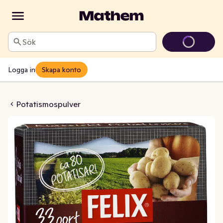
Sök
Logga in
Skapa konto
smos 33-port
Potatismospulver