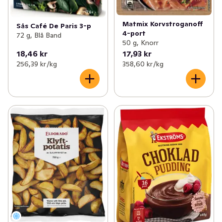
Matmix Korvstroganoff
Sås Café De Paris 3-p
4-port
72 g, Blå Band
50 g, Knorr
18,46 kr
17,93 kr
256,39 kr /kg
358,60 kr /kg