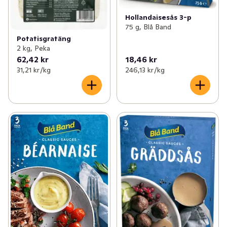
Hollandaisesås 3-p
75 g, Blå Band
Potatisgratäng
2 kg, Peka
62,42 kr
18,46 kr
31,21 kr /kg
246,13 kr /kg