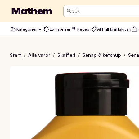
Sök
Kategorier
Extrapriser
Recept
Allt till kräftskivan
ap Grovstark
Start
/
Alla varor
/
Skafferi
/
Senap & ketchup
/
Sen