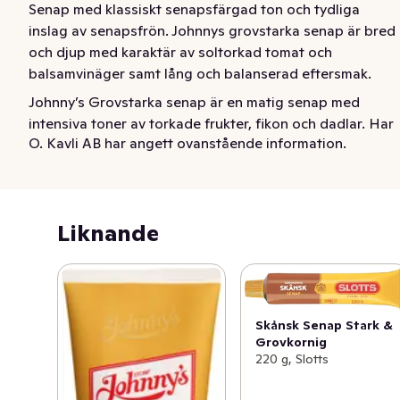
Senap med klassiskt senapsfärgad ton och tydliga 
inslag av senapsfrön. Johnnys grovstarka senap är bred 
och djup med karaktär av soltorkad tomat och 
balsamvinäger samt lång och balanserad eftersmak.
Johnny’s Grovstarka senap är en matig senap med 
intensiva toner av torkade frukter, fikon och dadlar. Har 
O. Kavli AB har angett ovanstående information.
en lång och balanserad eftersmak. Passar till korv och 
hamburgare. Grovstark senap blir en enkel sås till en fin 
bit fiskfilé eller till en ryggbiff. Den är också en perfekt 
bas i dressingar och marinad. Blanda en äggula, senap, 
Liknande
citronsaft och dill. Häll i rapsolja i en tunn stråle under 
vispning. 1987 började Johnny göra sin karaktärsfulla 
senap som tillverkas i vår senapsfabrik i Eslöv, Sverige.
Skånsk Senap Stark &
Grovkornig
220 g, Slotts