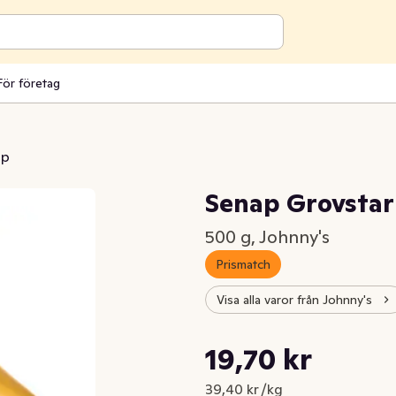
För företag
ap
Senap Grovstar
500 g, Johnny's
Prismatch
Visa alla varor från Johnny's
Styckpris: 39,40 kr /kg
19,70 kr
Nuvarande pris är: 19,70 kr
39,40 kr /kg