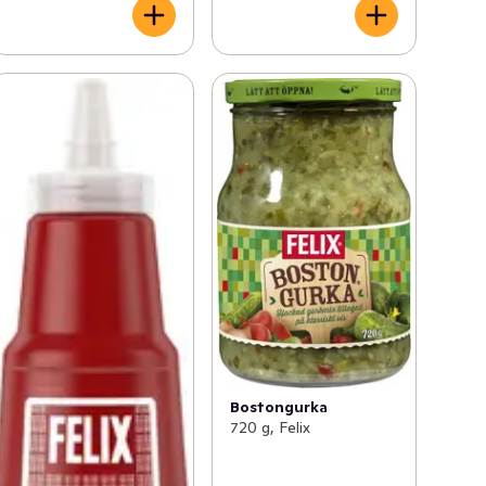
Bostongurka
720 g, Felix