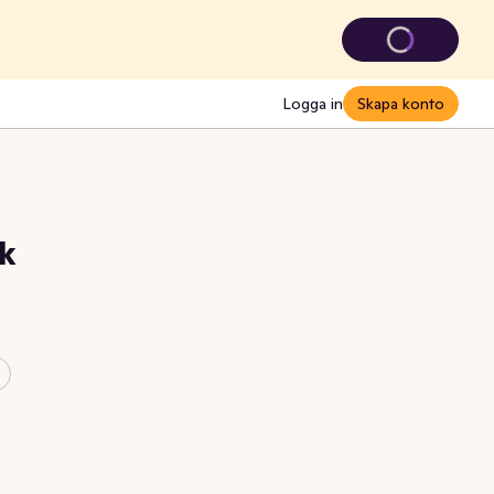
Logga in
Skapa konto
k