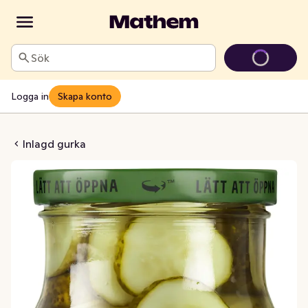
Sök
Logga in
Skapa konto
gurka Skivad
Inlagd gurka