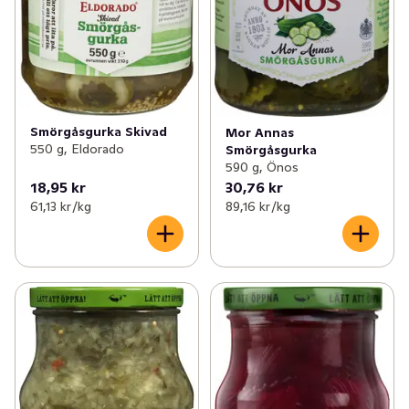
Smörgåsgurka Skivad
Mor Annas
550 g, Eldorado
Smörgåsgurka
590 g, Önos
18,95 kr
30,76 kr
61,13 kr /kg
89,16 kr /kg