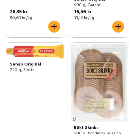
500 g, Garant
28,35 kr
16,56 kr
50,63 kr /kg
33,12 kr /kg
Senap Original
220 g, Slotts
Rökt Skinka
500 g, Bröderna Nilsson