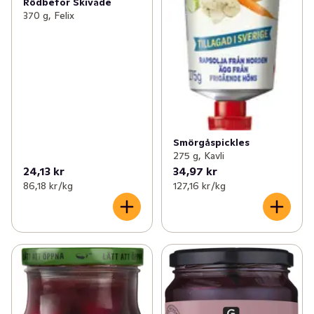
Rödbetor Skivade
370 g, Felix
Smörgåspickles
275 g, Kavli
24,13 kr
34,97 kr
86,18 kr /kg
127,16 kr /kg