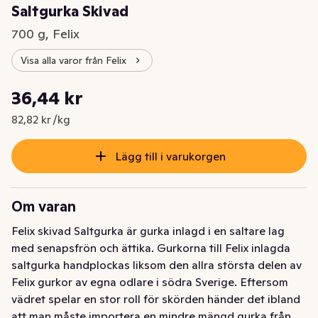
Saltgurka Skivad
700 g, Felix
Visa alla varor från Felix
Styckpris: 82,82 kr /kg
36,44 kr
Nuvarande pris är: 36,44 kr
82,82 kr /kg
Lägg till i varukorgen
Om varan
Felix skivad Saltgurka är gurka inlagd i en saltare lag 
med senapsfrön och ättika. Gurkorna till Felix inlagda 
saltgurka handplockas liksom den allra största delen av 
Felix gurkor av egna odlare i södra Sverige. Eftersom 
vädret spelar en stor roll för skörden händer det ibland 
att man måste importera en mindre mängd gurka från 