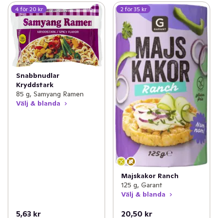
4 för 20 kr
2 för 35 kr
Snabbnudlar
Kryddstark
85 g, Samyang Ramen
Välj & blanda
Majskakor Ranch
125 g, Garant
Välj & blanda
5,63 kr
20,50 kr