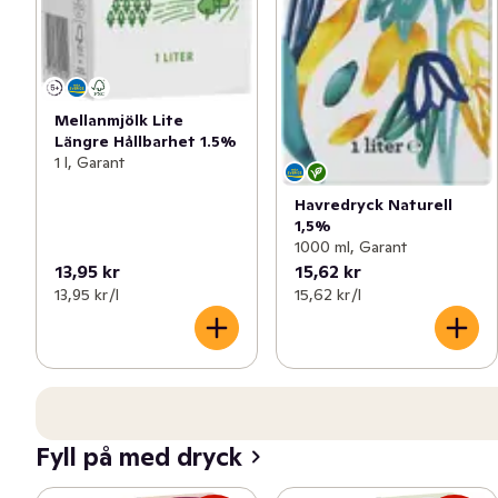
Mellanmjölk Lite
Längre Hållbarhet 1.5%
1 l, Garant
Havredryck Naturell
1,5%
1000 ml, Garant
13,95 kr
15,62 kr
13,95 kr /l
15,62 kr /l
Fyll på med dryck