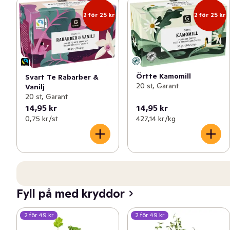
2 för 25 kr
2 för 25 kr
Örtte Kamomill
Svart Te Rabarber &
20 st, Garant
Vanilj
20 st, Garant
14,95 kr
14,95 kr
0,75 kr /st
427,14 kr /kg
Fyll på med kryddor
2 för 49 kr
2 för 49 kr