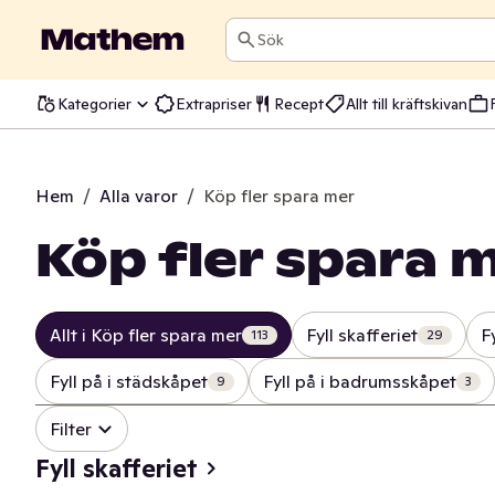
Sök
Kategorier
Extrapriser
Recept
Allt till kräftskivan
Hem
/
Alla varor
/
Köp fler spara mer
Köp fler spara 
Allt i Köp fler spara mer
Fyll skafferiet
F
113
29
Fyll på i städskåpet
Fyll på i badrumsskåpet
9
3
Filter
Fyll skafferiet