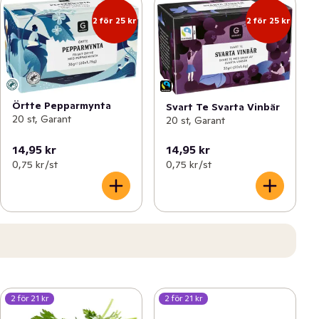
2 för 25 kr
2 för 25 kr
Örtte Pepparmynta
Svart Te Svarta Vinbär
20 st, Garant
20 st, Garant
14,95 kr
14,95 kr
0,75 kr /st
0,75 kr /st
2 för 21 kr
2 för 21 kr