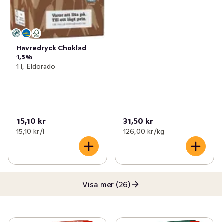
Havredryck Choklad
1,5%
1 l, Eldorado
15,10 kr
31,50 kr
15,10 kr /l
126,00 kr /kg
Visa mer (26)