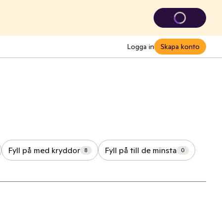
Logga in
Skapa konto
Fyll på med kryddor
Fyll på till de minsta
8
0