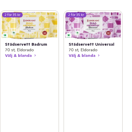
2 för 35 kr
2 för 35 kr
Städservett Badrum
Städservett Universal
70 st, Eldorado
70 st, Eldorado
Välj & blanda
Välj & blanda