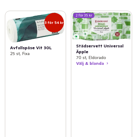
2 för 35 kr
3 för 54 kr
Städservett Universal
Avfallspåse Vit 30L
Äpple
25 st, Fixa
70 st, Eldorado
Välj & blanda