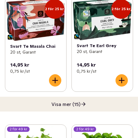
2 för 25 kr
2 för 25 kr
Svart Te Earl Grey
Svart Te Masala Chai
20 st, Garant
20 st, Garant
14,95 kr
14,95 kr
0,75 kr /st
0,75 kr /st
Visa mer (15)
2 för 49 kr
2 för 49 kr