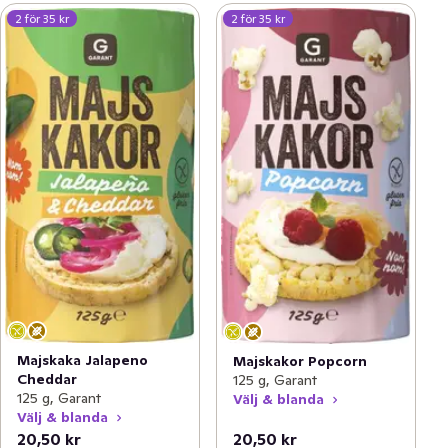
2 för 35 kr
2 för 35 kr
Majskaka Jalapeno
Majskakor Popcorn
Cheddar
125 g, Garant
125 g, Garant
Välj & blanda
Välj & blanda
20,50 kr
20,50 kr