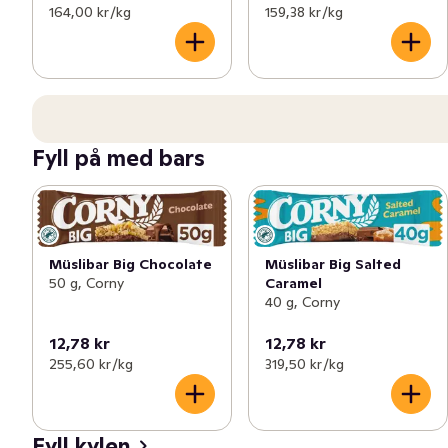
164,00 kr /kg
159,38 kr /kg
Fyll på med bars
Müslibar Big Chocolate
Müslibar Big Salted
50 g, Corny
Caramel
40 g, Corny
12,78 kr
12,78 kr
255,60 kr /kg
319,50 kr /kg
Fyll kylen