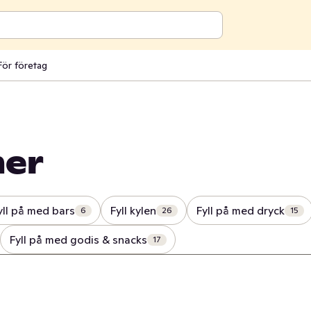
För företag
mer
yll på med bars
Fyll kylen
Fyll på med dryck
6
26
15
Fyll på med godis & snacks
17