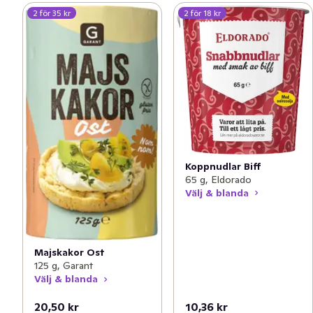
2 för 35 kr
2 för 18 kr
Koppnudlar Biff
65 g, Eldorado
Välj & blanda
Majskakor Ost
125 g, Garant
Välj & blanda
20,50 kr
10,36 kr