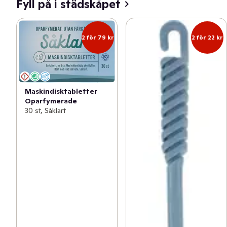
Fyll på i städskåpet
2 för 79 kr
2 för 22 kr
Maskindisktabletter
Oparfymerade
30 st, Såklart