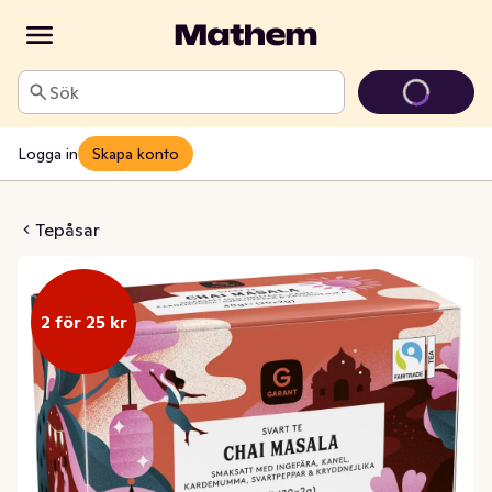
Sök
Logga in
Skapa konto
Te Masala Chai
Tepåsar
2 för 25 kr