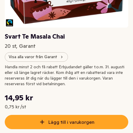
Svart Te Masala Chai
20 st, Garant
Visa alla varor från Garant
Handla minst 2 och få rabatt Erbjudandet gäller t.o.m. 31. augusti
eller så länge lagret räcker. Kom ihåg att en rabatterad vara inte
reserveras åt dig när du lägger till den i varukorgen. Varan
reserveras först vid betalningen.
Styckpris: 0,75 kr /st
14,95 kr
Nuvarande pris är: 14,95 kr
0,75 kr /st
Lägg till i varukorgen