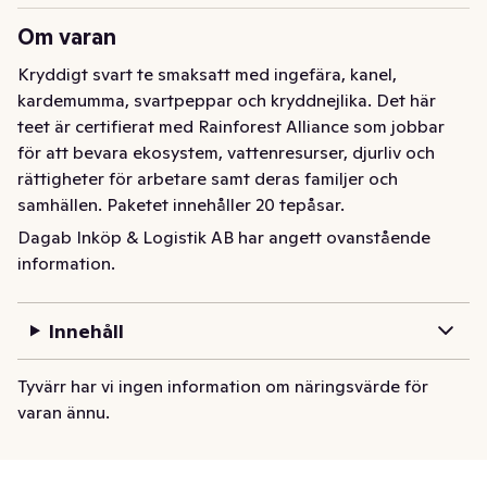
Om varan
Kryddigt svart te smaksatt med ingefära, kanel, 
kardemumma, svartpeppar och kryddnejlika. Det här 
teet är certifierat med Rainforest Alliance som jobbar 
för att bevara ekosystem, vattenresurser, djurliv och 
rättigheter för arbetare samt deras familjer och 
samhällen. Paketet innehåller 20 tepåsar.
Dagab Inköp & Logistik AB har angett ovanstående
Svart chaité med smak av ingefära, kanel, kardemumma, 
information.
svartpeppar och kryddnejlika. Passar lika bra till 
frukosten som till en lugn stund på eftermiddagen. Allt 
svart te i produkten är Fairtrade-märkt, vilket betyder 
Innehåll
att det är framtaget med omtanke om både människor 
och miljö. 20 påsar.
Tyvärr har vi ingen information om näringsvärde för
varan ännu.