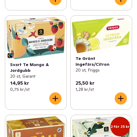
Te Grönt
Ingefära/Citron
Svart Te Mango &
20 st, Friggs
Jordgubb
20 st, Garant
14,95 kr
25,50 kr
0,75 kr /st
1,28 kr /st
2 för 25 kr