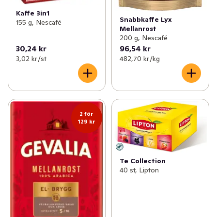
Kaffe 3in1
Snabbkaffe Lyx
155 g, Nescafé
Mellanrost
200 g, Nescafé
30,24 kr
96,54 kr
3,02 kr /st
482,70 kr /kg
2 för
129 kr
Te Collection
40 st, Lipton