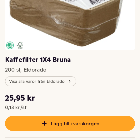
Kaffefilter 1X4 Bruna
200 st, Eldorado
Visa alla varor från Eldorado
Styckpris: 0,13 kr /st
25,95 kr
Nuvarande pris är: 25,95 kr
0,13 kr /st
Lägg till i varukorgen