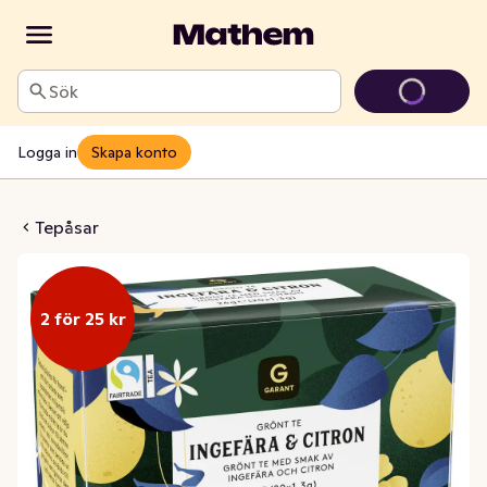
Sök
Logga in
Skapa konto
Ingefära & Citron
Tepåsar
2 för 25 kr