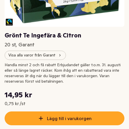
Grönt Te Ingefära & Citron
20 st, Garant
Visa alla varor från Garant
Handla minst 2 och få rabatt Erbjudandet gäller t.o.m. 31. augusti
eller så länge lagret räcker. Kom ihåg att en rabatterad vara inte
reserveras åt dig när du lägger till den i varukorgen. Varan
reserveras först vid betalningen.
Styckpris: 0,75 kr /st
14,95 kr
Nuvarande pris är: 14,95 kr
0,75 kr /st
Lägg till i varukorgen