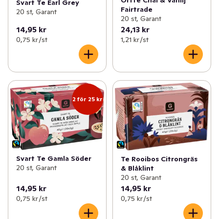
Örtte Chai & Vanilj
Svart Te Earl Grey
Fairtrade
20 st, Garant
20 st, Garant
14,95 kr
24,13 kr
0,75 kr /st
1,21 kr /st
2 för 25 kr
Svart Te Gamla Söder
Te Rooibos Citrongräs
20 st, Garant
& Blåklint
20 st, Garant
14,95 kr
14,95 kr
0,75 kr /st
0,75 kr /st