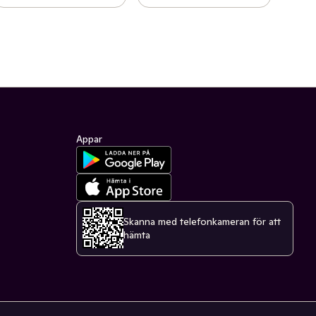
Appar
Skanna med telefonkameran för att
hämta