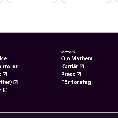
Mathem
ice
Om Mathem
antörer
Karriär
k
Press
tter)
För företag
m