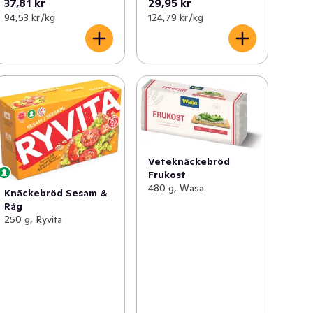
37,81 kr
29,95 kr
94,53 kr /kg
124,79 kr /kg
Veteknäckebröd
Frukost
480 g, Wasa
Knäckebröd Sesam &
Råg
250 g, Ryvita