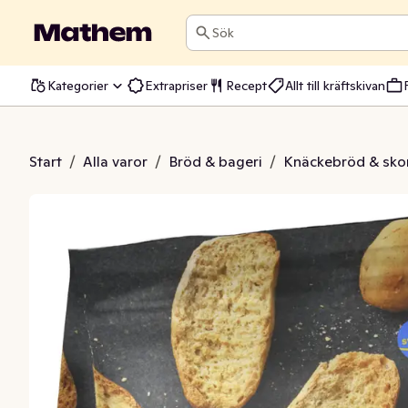
Sök
Kategorier
Extrapriser
Recept
Allt till kräftskivan
mummaskorpor
Start
/
Alla varor
/
Bröd & bageri
/
Knäckebröd & sko