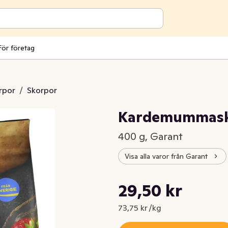
För företag
rpor
/
Skorpor
Kardemummask
400 g, Garant
Visa alla varor från Garant
Styckpris: 73,75 kr /kg
29,50 kr
Nuvarande pris är: 29,50 kr
73,75 kr /kg