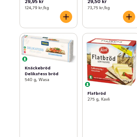
29,95 kr
29,50 kr
124,79 kr /kg
73,75 kr /kg
Knäckebröd
Delikatess bröd
540 g, Wasa
Flatbröd
275 g, Kavli