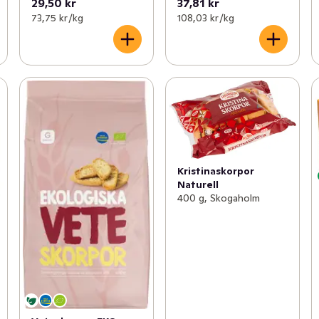
29,50 kr
37,81 kr
73,75 kr /kg
108,03 kr /kg
Kristinaskorpor
Naturell
400 g, Skogaholm