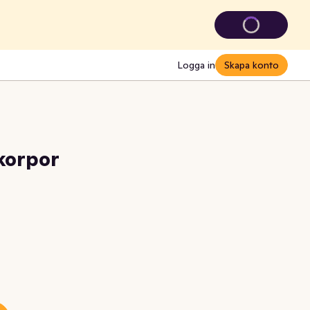
Logga in
Skapa konto
orpor