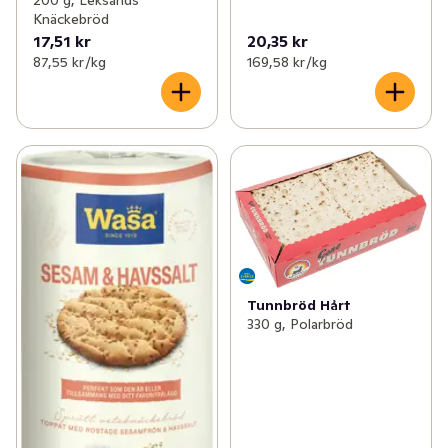
200 g, Leksands
Knäckebröd
17,51 kr
20,35 kr
87,55 kr /kg
169,58 kr /kg
Tunnbröd Hårt
330 g, Polarbröd