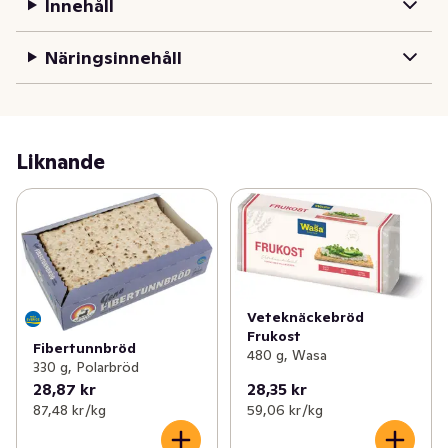
Innehåll
som kan varieras till dygnets alla måltider och pålägg av 
alla de slag. Med nya brödupplevelser blir vardagen 
Näringsinnehåll
godare och roligare!

Mjölkfri och fri från konserveringsmedel.

Från Sverige, bakat i Norrland.

Vi vill göra världen lite godare: egen vindkraft, 
Liknande
återvinningsbara förpackningar, mer hållbara 
transporter, 100% från växtriket.
Veteknäckebröd
Frukost
Fibertunnbröd
480 g, Wasa
330 g, Polarbröd
28,87 kr
28,35 kr
87,48 kr /kg
59,06 kr /kg