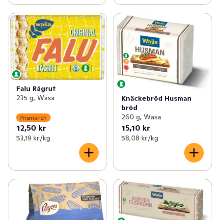
Falu Rågrut
235 g, Wasa
Knäckebröd Husman
bröd
260 g, Wasa
Prismatch
12,50 kr
15,10 kr
53,19 kr /kg
58,08 kr /kg