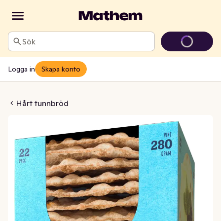
Sök
Logga in
Skapa konto
larknäcke
Hårt tunnbröd