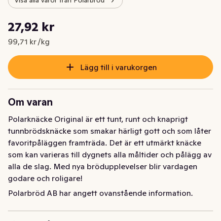
Visa alla varor från Polarbröd
Styckpris: 99,71 kr /kg
27,92 kr
Nuvarande pris är: 27,92 kr
99,71 kr /kg
Lägg till i varukorgen
Om varan
Polarknäcke Original är ett tunt, runt och knaprigt 
tunnbrödsknäcke som smakar härligt gott och som låter 
favoritpåläggen framträda. Det är ett utmärkt knäcke 
som kan varieras till dygnets alla måltider och pålägg av 
alla de slag. Med nya brödupplevelser blir vardagen 
godare och roligare!
Polarbröd AB har angett ovanstående information.
Polarknäcke Original är ett tunt, runt och knaprigt 
tunnbrödsknäcke som smakar härligt gott och som låter 
favoritpåläggen framträda. Det är ett utmärkt knäcke 