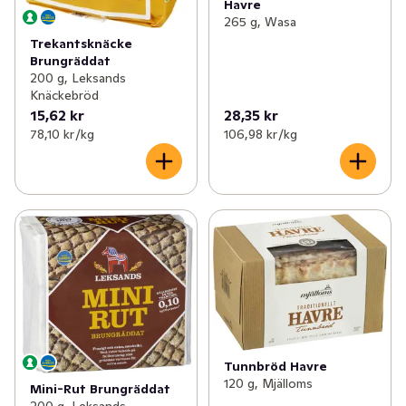
Havre
265 g, Wasa
Trekantsknäcke
Brungräddat
200 g, Leksands
Knäckebröd
15,62 kr
28,35 kr
78,10 kr /kg
106,98 kr /kg
Tunnbröd Havre
120 g, Mjälloms
Mini-Rut Brungräddat