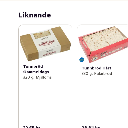
•	Knaprig, men seg

•	Rostade toner

Liknande
•	Mild smak av vete och råg"

Mjölkfri och fri från konserveringsmedel. Från Sverige, 
bakat i Norrland. Vi vill göra världen lite godare: Egen 
vindkraft, återvinningsbara förpackningar, mer hållbara 
transporter, 100% från växtriket.
Tunnbröd
Tunnbröd Hårt
Gammeldags
330 g, Polarbröd
320 g, Mjälloms
32,65 kr
28,87 kr