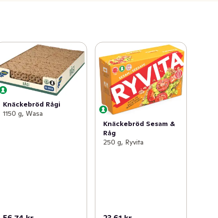
Knäckebröd Rågi
1150 g, Wasa
Knäckebröd Sesam &
Råg
250 g, Ryvita
56,74 kr
23,61 kr