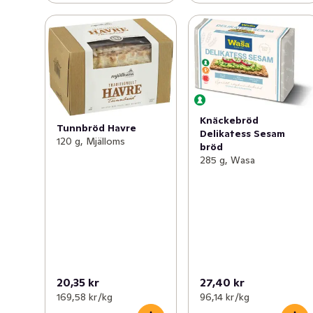
Knäckebröd
Tunnbröd Havre
Delikatess Sesam
120 g, Mjälloms
bröd
285 g, Wasa
20,35 kr
27,40 kr
169,58 kr /kg
96,14 kr /kg