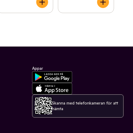
Appar
Skanna med telefonkameran för att
hämta