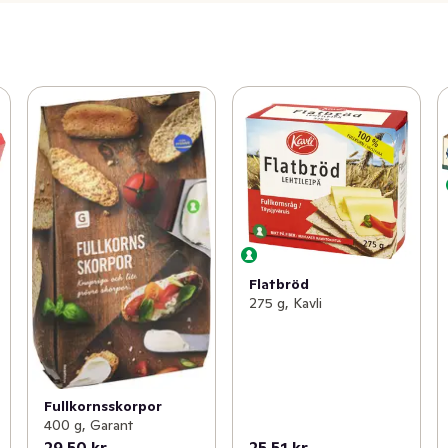
Flatbröd
275 g, Kavli
Fullkornsskorpor
400 g, Garant
29,50 kr
25,51 kr