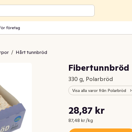
För företag
rpor
/
Hårt tunnbröd
Fibertunnbröd
330 g, Polarbröd
Visa alla varor från Polarbröd
Styckpris: 87,48 kr /kg
28,87 kr
Nuvarande pris är: 28,87 kr
87,48 kr /kg