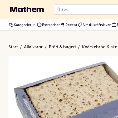
Sök
Kategorier
Extrapriser
Recept
Allt till kräftskivan
bertunnbröd
Start
/
Alla varor
/
Bröd & bageri
/
Knäckebröd & sko