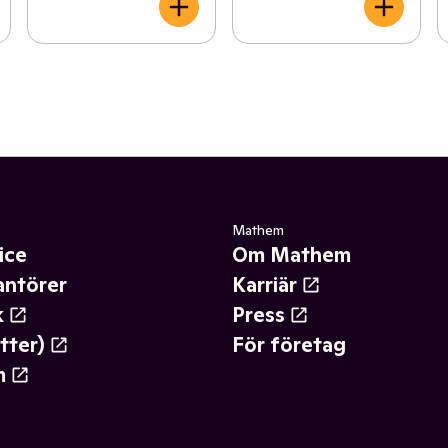
Mathem
ice
Om Mathem
antörer
Karriär
k
Press
tter)
För företag
m