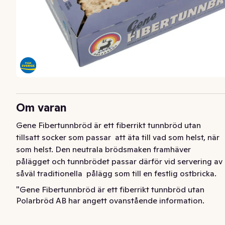
Om varan
Gene Fibertunnbröd är ett fiberrikt tunnbröd utan 
tillsatt socker som passar  att äta till vad som helst, när 
som helst. Den neutrala brödsmaken framhäver  
pålägget och tunnbrödet passar därför vid servering av 
såväl traditionella  pålägg som till en festlig ostbricka.
"Gene Fibertunnbröd är ett fiberrikt tunnbröd utan 
Polarbröd AB har angett ovanstående information.
tillsatt socker som passar att äta till vad som helst, när 
som helst. 10 bröd per förpackning.
