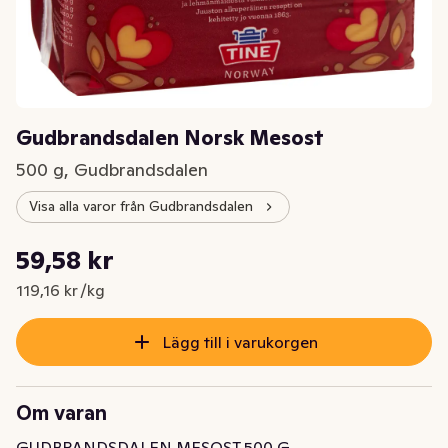
Gudbrandsdalen Norsk Mesost
500 g, Gudbrandsdalen
Visa alla varor från Gudbrandsdalen
Styckpris: 119,16 kr /kg
59,58 kr
Nuvarande pris är: 59,58 kr
119,16 kr /kg
Lägg till i varukorgen
Om varan
GUDBRANDSDALEN MESOST 500 G