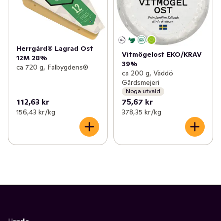
Herrgård® Lagrad Ost
Vitmögelost EKO/KRAV
12M 28%
39%
ca 720 g, Falbygdens®
ca 200 g, Väddö
Gårdsmejeri
Noga utvald
112,63 kr
75,67 kr
156,43 kr /kg
378,35 kr /kg
Handla