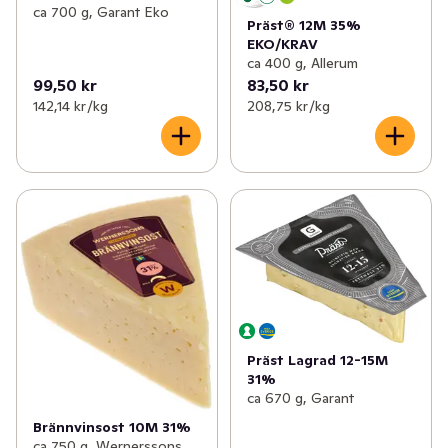
ca 700 g, Garant Eko
Präst® 12M 35%
EKO/KRAV
ca 400 g, Allerum
99,50 kr
83,50 kr
142,14 kr /kg
208,75 kr /kg
Präst Lagrad 12-15M
31%
ca 670 g, Garant
Brännvinsost 10M 31%
ca 750 g, Wernerssons