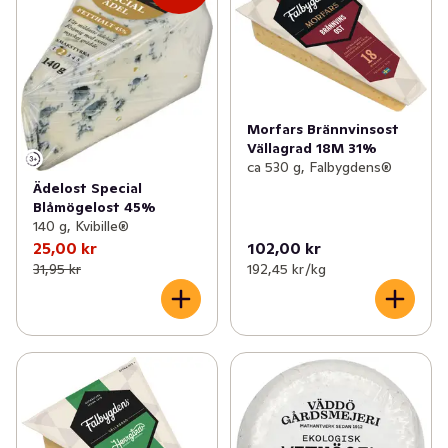
Morfars Brännvinsost
Vällagrad 18M 31%
ca 530 g, Falbygdens®
Ädelost Special
Blåmögelost 45%
140 g, Kvibille®
25,00 kr
102,00 kr
31,95 kr
192,45 kr /kg