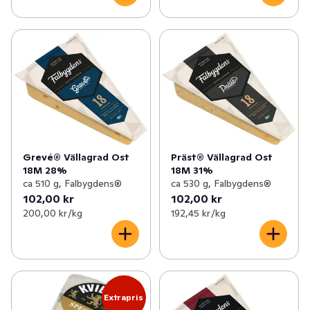
Grevé® Vällagrad Ost
Präst® Vällagrad Ost
18M 28%
18M 31%
ca 510 g, Falbygdens®
ca 530 g, Falbygdens®
102,00 kr
102,00 kr
200,00 kr /kg
192,45 kr /kg
Extrapris