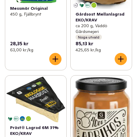
Messmör Original
450 g, Fjällbrynt
Gårdsost Mellanlagrad
EKO/KRAV
ca 200 g, Väddö
Gårdsmejeri
Noga utvald
28,35 kr
85,13 kr
63,00 kr /kg
425,65 kr /kg
Präst® Lagrad 6M 31%
EKO/KRAV