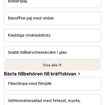
Blåbärspaj
15 min
Banoffee paj med vinbär
30 min
Kladdiga chokladsticks
15 min
Snabb blåbärscheesecake i glas
Visa alla
1 t
Bästa tillbehören till kräftskivan
Fiberlimpa med filmjölk
15 min
Vattenmelonsallad med fetaost, mynta,