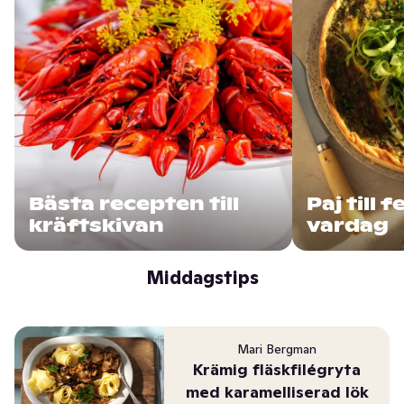
Bästa recepten till
Paj till 
kräftskivan
vardag
Middagstips
Mari Bergman
Krämig fläskfilégryta
med karamelliserad lök