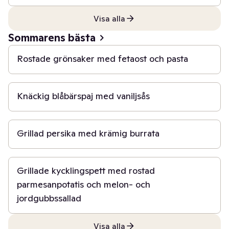
Visa alla
30 min
Sommarens bästa
Rostade grönsaker med fetaost och pasta
1 t
Knäckig blåbärspaj med vaniljsås
20 min
Grillad persika med krämig burrata
1 t
Grillade kycklingspett med rostad
parmesanpotatis och melon- och
jordgubbssallad
Visa alla