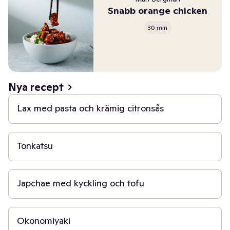
Snabb orange chicken
30 min
20 min
Nya recept
Lax med pasta och krämig citronsås
40 min
Tonkatsu
40 min
Japchae med kyckling och tofu
30 min
Okonomiyaki