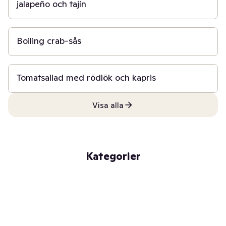
jalapeño och tajín
20 min
Boiling crab-sås
15 min
Tomatsallad med rödlök och kapris
Visa alla
Kategorier