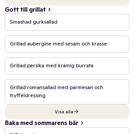
10 min
Gott till grillat
Smashad gurksallad
30 min
Grillad aubergine med sesam och krasse
20 min
Grillad persika med krämig burrata
30 min
Grillad romansallad med parmesan och
tryffeldressing
Visa alla
30 min
Baka med sommarens bär