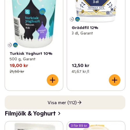
Gräddfil 12%
3 dl, Garant
Turkisk Yoghurt 10%
500 g, Garant
19,00 kr
12,50 kr
21,50 kr
41,67 kr /l
Visa mer (112)
Filmjölk & Yoghurt
3 för 89 kr