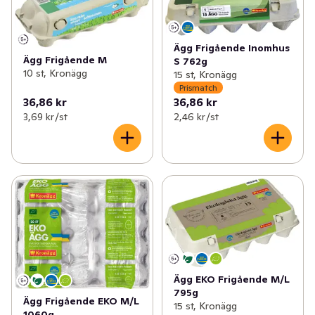
Ägg Frigående Inomhus
Ägg Frigående M
S 762g
10 st, Kronägg
15 st, Kronägg
Prismatch
36,86 kr
36,86 kr
3,69 kr /st
2,46 kr /st
Ägg EKO Frigående M/L
795g
Ägg Frigående EKO M/L
15 st, Kronägg
1060g