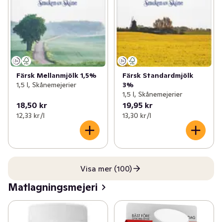
Färsk Mellanmjölk 1,5%
Färsk Standardmjölk
1,5 l, Skånemejerier
3%
1,5 l, Skånemejerier
18,50 kr
19,95 kr
12,33 kr /l
13,30 kr /l
Visa mer (100)
Matlagningsmejeri