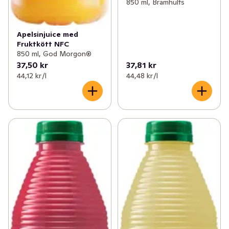
850 ml, Brämhults
Apelsinjuice med
Fruktkött NFC
850 ml, God Morgon®
37,50 kr
37,81 kr
44,12 kr /l
44,48 kr /l