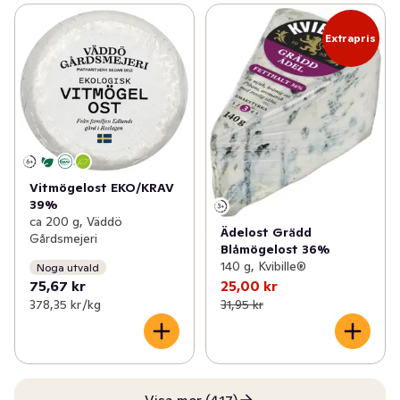
Extrapris
Vitmögelost EKO/KRAV
39%
ca 200 g, Väddö
Ädelost Grädd
Gårdsmejeri
Blåmögelost 36%
140 g, Kvibille®
Noga utvald
75,67 kr
25,00 kr
378,35 kr /kg
31,95 kr