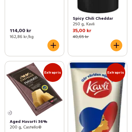
Spicy Chili Cheddar
250 g, Kavli
114,00 kr
35,00 kr
162,86 kr /kg
40,65 kr
Extrapris
Extrapris
Aged Havarti 36%
200 g, Castello®