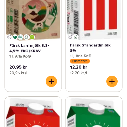
Färsk Standardmjölk
Färsk Lantmjölk 3,8-
3%
4,5% EKO/KRAV
1 l, Arla Ko®
1 l, Arla Ko®
Prismatch
20,95 kr
12,20 kr
20,95 kr /l
12,20 kr /l