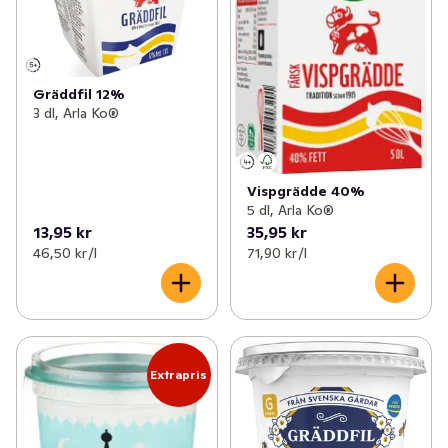
Gräddfil 12%
3 dl, Arla Ko®
Vispgrädde 40%
5 dl, Arla Ko®
13,95 kr
35,95 kr
46,50 kr /l
71,90 kr /l
Extrapris