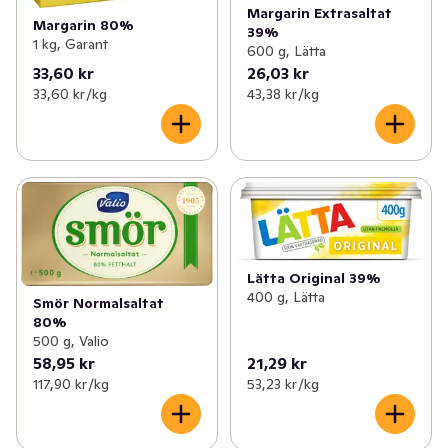
Margarin Extrasaltat
Margarin 80%
39%
1 kg, Garant
600 g, Lätta
33,60 kr
26,03 kr
33,60 kr /kg
43,38 kr /kg
Lätta Original 39%
400 g, Lätta
Smör Normalsaltat
80%
500 g, Valio
58,95 kr
21,29 kr
117,90 kr /kg
53,23 kr /kg