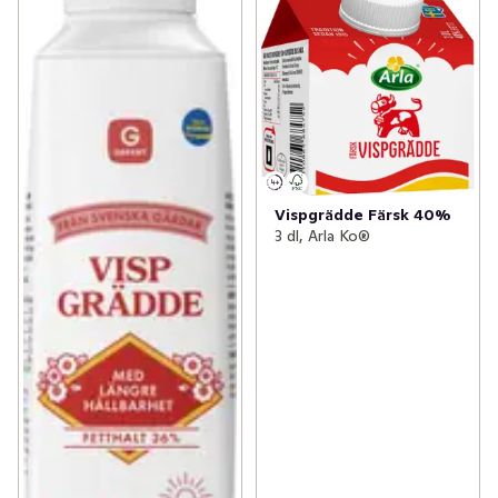
Vispgrädde Färsk 40%
3 dl, Arla Ko®