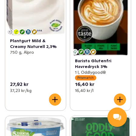
Plantgurt Mild &
Creamy Naturell 2,3%
750 g, Alpro
Barista Glutenfri
Havredryck 3%
1 l, Oddlygood®
Prismatch
27,92 kr
16,40 kr
37,23 kr /kg
16,40 kr /l