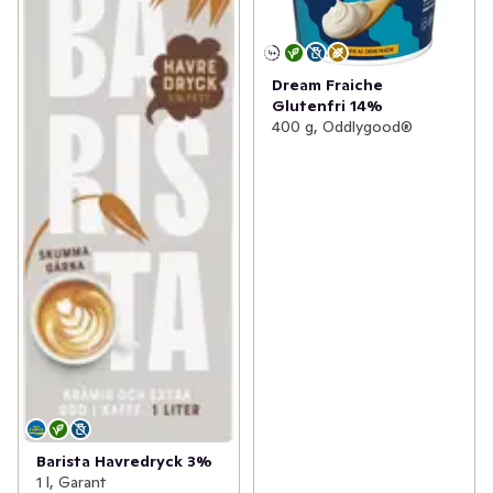
Dream Fraiche
Glutenfri 14%
400 g, Oddlygood®
Barista Havredryck 3%
1 l, Garant