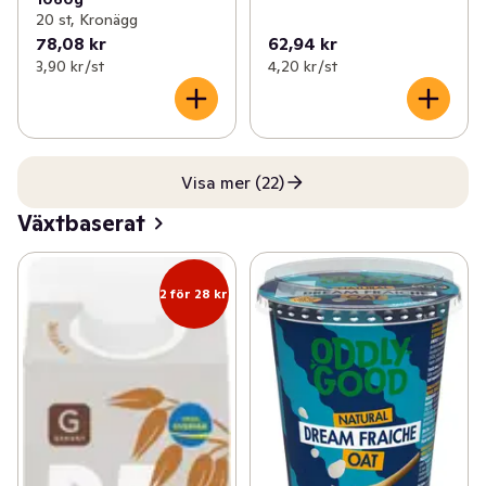
20 st, Kronägg
78,08 kr
62,94 kr
3,90 kr /st
4,20 kr /st
Visa mer (22)
Växtbaserat
2 för 28 kr