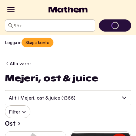
Sök
Logga in
Skapa konto
Alla varor
Mejeri, ost & juice
Allt i Mejeri, ost & juice
(1366)
✓
Filter
Allt i Mejeri, ost & juice
(1366)
Ost
✓
Ost
(417)