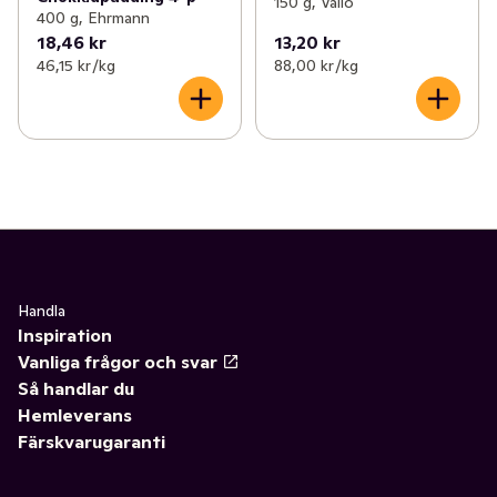
150 g, Valio
400 g, Ehrmann
18,46 kr
13,20 kr
46,15 kr /kg
88,00 kr /kg
Handla
Inspiration
Vanliga frågor och svar
Så handlar du
Hemleverans
Färskvarugaranti