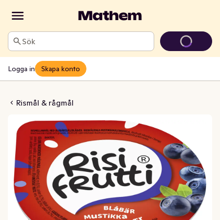
Sök
Logga in
Skapa konto
rutti Blåbär
Rismål & rågmål