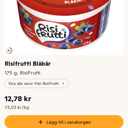
Risifrutti Blåbär
175 g, RisiFrutti
Visa alla varor från RisiFrutti
Styckpris: 73,03 kr /kg
12,78 kr
Nuvarande pris är: 12,78 kr
73,03 kr /kg
Lägg till i varukorgen