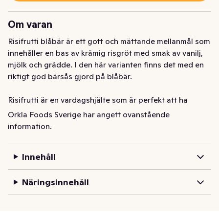
Om varan
Risifrutti blåbär är ett gott och mättande mellanmål som 
innehåller en bas av krämig risgröt med smak av vanilj, 
mjölk och grädde. I den här varianten finns det med en 
riktigt god bärsås gjord på blåbär.

Risifrutti är en vardagshjälte som är perfekt att ha 
hemma i kylskåpet eller att packa med i väskan som ett 
Orkla Foods Sverige har angett ovanstående
snabbt mellanmål.

information.
Historien om Risifrutti började 1993 och sedan dess är 
Innehåll
det ett älskat mellanmål hos både stora och små. 
Produkterna är kända för sin goda smak och naturliga 
Näringsinnehåll
råvaror. Risgröten tillverkas i Örebro och de goda frukt- 
och bärsåserna tillverkas i Kumla. För att läsa mer om 
Risifrutti besök risifrutti.se