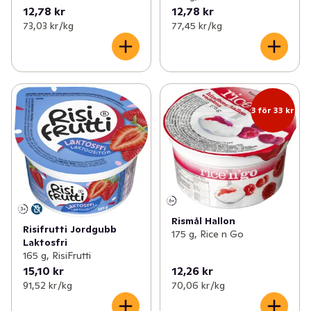
12,78 kr
12,78 kr
73,03 kr /kg
77,45 kr /kg
3 för 33 kr
Rismål Hallon
Risifrutti Jordgubb
175 g, Rice n Go
Laktosfri
165 g, RisiFrutti
15,10 kr
12,26 kr
91,52 kr /kg
70,06 kr /kg