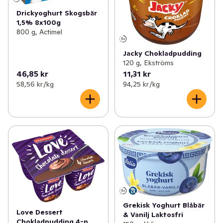
Drickyoghurt Skogsbär
1,5% 8x100g
800 g, Actimel
Jacky Chokladpudding
120 g, Ekströms
46,85 kr
11,31 kr
58,56 kr /kg
94,25 kr /kg
Grekisk Yoghurt Blåbär
Love Dessert
& Vanilj Laktosfri
Chokladpudding 4-p