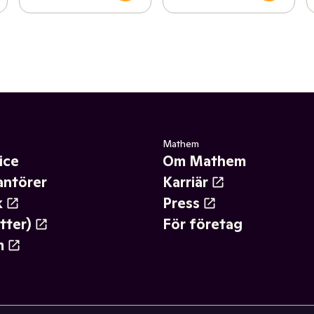
Mathem
ice
Om Mathem
antörer
Karriär
k
Press
tter)
För företag
m