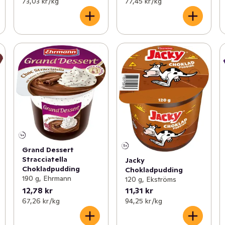
73,03 kr /kg
77,45 kr /kg
Grand Dessert
Stracciatella
Jacky
Chokladpudding
Chokladpudding
190 g, Ehrmann
120 g, Ekströms
12,78 kr
11,31 kr
67,26 kr /kg
94,25 kr /kg