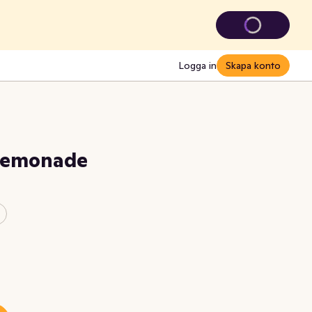
Logga in
Skapa konto
 Lemonade