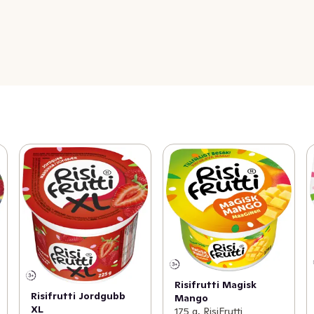
Risifrutti Magisk
Risifrutti Jordgubb
Mango
XL
175 g, RisiFrutti