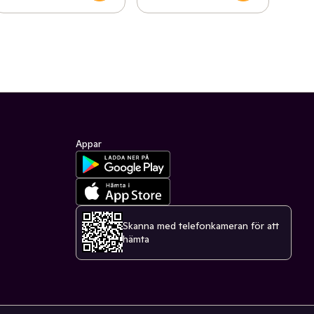
Appar
Skanna med telefonkameran för att
hämta