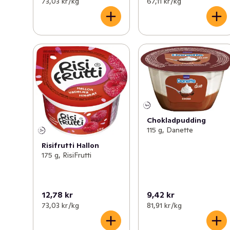
73,03 kr /kg
67,11 kr /kg
Chokladpudding
115 g, Danette
Risifrutti Hallon
175 g, RisiFrutti
12,78 kr
9,42 kr
73,03 kr /kg
81,91 kr /kg