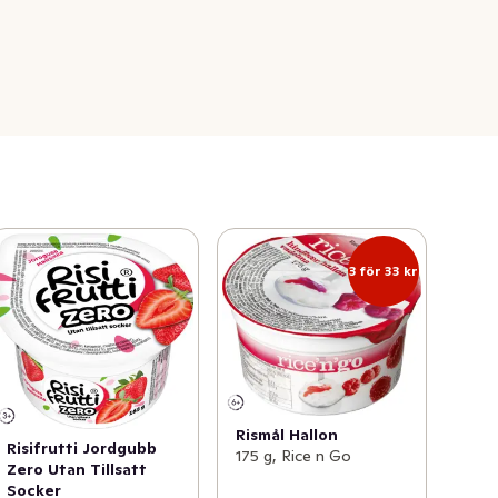
3 för 33 kr
Rismål Hallon
Risifrutti Jordgubb
175 g, Rice n Go
Zero Utan Tillsatt
Socker