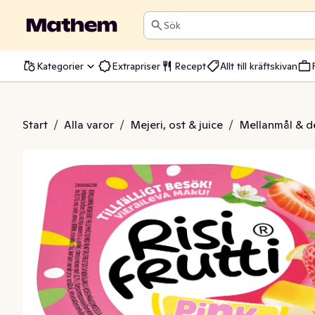
Sök
Kategorier
Extrapriser
Recept
Allt till kräftskivan
tti Pink Lemonade
Start
/
Alla varor
/
Mejeri, ost & juice
/
Mellanmål & d