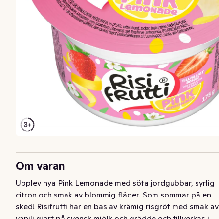
Om varan
Upplev nya Pink Lemonade med söta jordgubbar, syrlig 
citron och smak av blommig fläder. Som sommar på en 
sked! Risifrutti har en bas av krämig risgröt med smak av 
vanilj gjort på svensk mjölk och grädde och tillverkas i 