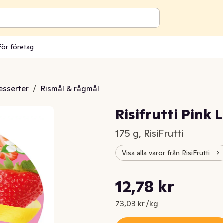
För företag
esserter
/
Rismål & rågmål
Risifrutti Pink
175 g, RisiFrutti
Visa alla varor från RisiFrutti
Styckpris: 73,03 kr /kg
12,78 kr
Nuvarande pris är: 12,78 kr
73,03 kr /kg