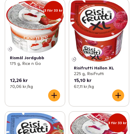
3 för 33 kr
Rismål Jordgubb
175 g, Rice n Go
Risifrutti Hallon XL
225 g, RisiFrutti
12,26 kr
15,10 kr
70,06 kr /kg
67,11 kr /kg
3 för 33 kr