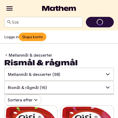
Sök
Logga in
Skapa konto
Mellanmål & desserter
Rismål & rågmål
Mellanmål & desserter
(98)
✓
Alla
(1364)
Rismål & rågmål
(16)
✓
Ost
(415)
✓
Alla
(98)
Sortera efter
✓
Mjölk
(100)
✓
Rismål & rågmål
(16)