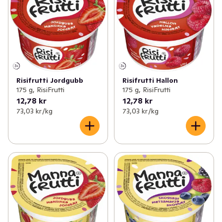
✓
Matlagningsmejeri
(112)
✓
Proteindryck
(45)
✓
Filmjölk & Yoghurt
(249)
✓
Proteinpudding
(17)
✓
Smör & margarin
(69)
✓
Vaniljsås
(10)
✓
Juice & fruktdryck
(193)
✓
Kylda desserter
(8)
Risifrutti Jordgubb
Risifrutti Hallon
175 g, RisiFrutti
175 g, RisiFrutti
✓
Ägg & jäst
(22)
12,78 kr
12,78 kr
73,03 kr /kg
73,03 kr /kg
✓
Växtbaserat
(93)
✓
Cottage cheese, kvarg & skyr
(81)
✓
Mellanmål & desserter
(98)