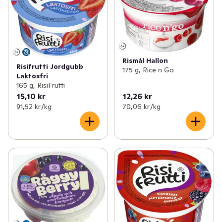
Rismål Hallon
Risifrutti Jordgubb
175 g, Rice n Go
Laktosfri
165 g, RisiFrutti
15,10 kr
12,26 kr
91,52 kr /kg
70,06 kr /kg