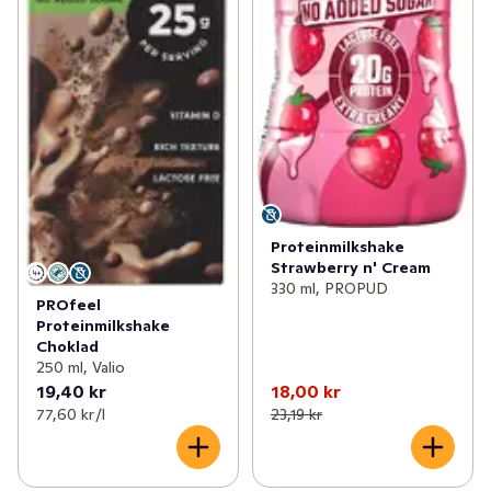
Proteinmilkshake
Strawberry n' Cream
330 ml, PROPUD
PROfeel
Proteinmilkshake
Choklad
250 ml, Valio
19,40 kr
18,00 kr
77,60 kr /l
23,19 kr