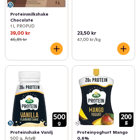
Proteinmilkshake
Chocolate
1 l, PROPUD
39,00 kr
23,50 kr
46,85 kr
47,00 kr /kg
Proteinshake Vanilj
Proteinyoghurt Mango
500 g, Arla®
0,6%