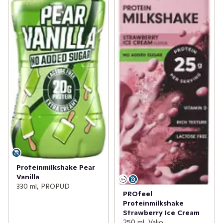
Proteinmilkshake Pear
Vanilla
330 ml, PROPUD
PROfeel
Proteinmilkshake
Strawberry Ice Cream
250 ml, Valio