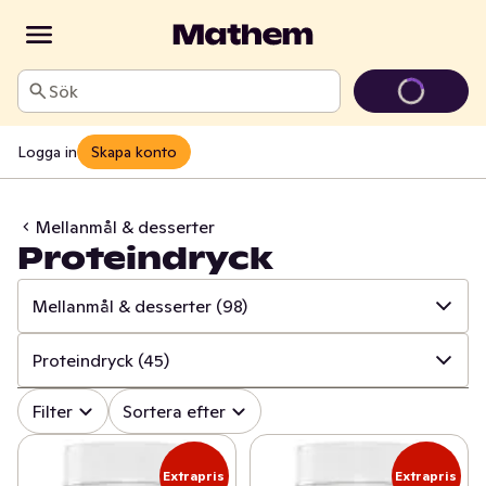
Sök
Logga in
Skapa konto
Mellanmål & desserter
Proteindryck
Mellanmål & desserter
(98)
✓
Alla
(1364)
Proteindryck
(45)
✓
Ost
(415)
✓
Alla
(98)
Filter
Sortera efter
✓
Mjölk
(100)
✓
Rismål & rågmål
(16)
Extrapris
Extrapris