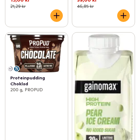
21,29 kr
46,85 kr
Proteinpudding
Choklad
200 g, PROPUD