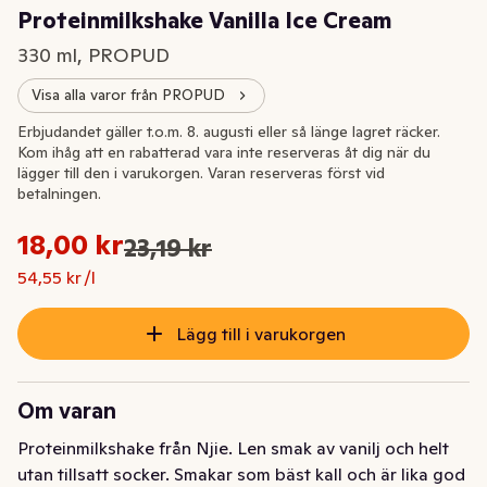
Proteinmilkshake Vanilla Ice Cream
330 ml, PROPUD
Visa alla varor från PROPUD
Extrapris
Erbjudandet gäller t.o.m. 8. augusti eller så länge lagret räcker.
Kom ihåg att en rabatterad vara inte reserveras åt dig när du
lägger till den i varukorgen. Varan reserveras först vid
betalningen.
Styckpris: 54,55 kr /l
18,00 kr
23,19 kr
Ursprungspriset var: 23,19 kr
Nuvarande pris är: 18,00 kr
54,55 kr /l
Lägg till i varukorgen
Om varan
Proteinmilkshake från Njie. Len smak av vanilj och helt 
utan tillsatt socker. Smakar som bäst kall och är lika god 