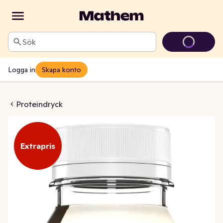
Sök
Logga in
Skapa konto
ake Vanilla Ice Cream
Proteindryck
Extrapris