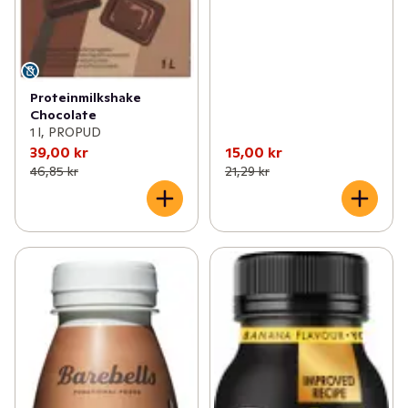
Proteinmilkshake
Chocolate
1 l, PROPUD
39,00 kr
15,00 kr
46,85 kr
21,29 kr