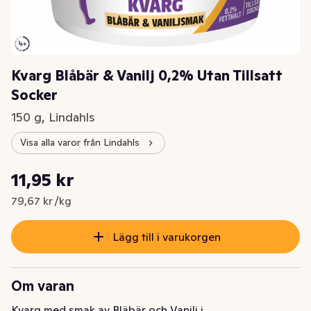
Kvarg Blåbär & Vanilj 0,2% Utan Tillsatt
Socker
150 g, Lindahls
Visa alla varor från Lindahls
Styckpris: 79,67 kr /kg
11,95 kr
Nuvarande pris är: 11,95 kr
79,67 kr /kg
Lägg till i varukorgen
Om varan
Kvarg med smak av Bläbär och Vanilj i 