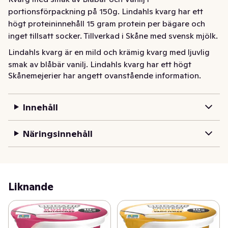
portionsförpackning på 150g. Lindahls kvarg har ett 
högt proteininnehåll 15 gram protein per bägare och 
inget tillsatt socker. Tillverkad i Skåne med svensk mjölk.
Lindahls kvarg är en mild och krämig kvarg med ljuvlig 
smak av blåbär vanilj. Lindahls kvarg har ett högt 
Skånemejerier har angett ovanstående information.
proteininnehåll, låg fetthalt och innehåller inget tillsatt 
socker. Perfekt att njuta som den är eller toppa med 
nötter, frukt eller färska bär. Ät den efter träningen, som 
Innehåll
mellanmål eller bara när du vill ha något gott och 
nyttigt! Lindahls kvarg är tillverkad i Sverige med svensk 
Näringsinnehåll
mjölk.
Liknande