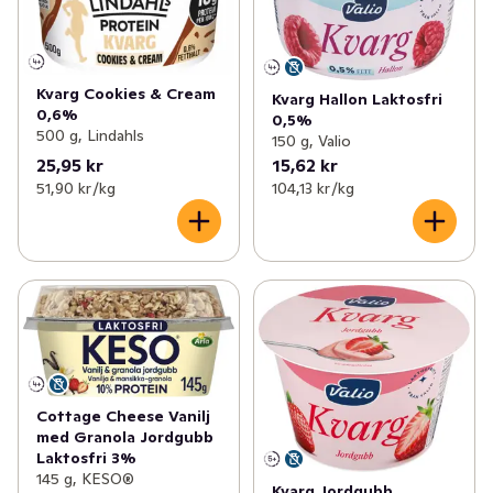
Kvarg Cookies & Cream
Kvarg Hallon Laktosfri
0,6%
0,5%
500 g, Lindahls
150 g, Valio
25,95 kr
15,62 kr
51,90 kr /kg
104,13 kr /kg
Cottage Cheese Vanilj
med Granola Jordgubb
Laktosfri 3%
145 g, KESO®
Kvarg Jordgubb