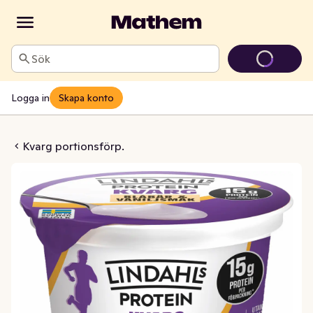
Sök
Logga in
Skapa konto
j 0,2% Utan Tillsatt Socker
Kvarg portionsförp.