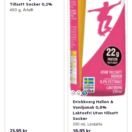
Tillsatt Socker 0,2%
450 g, Arla®
Drickkvarg Hallon &
Vaniljsmak 0,8%
Laktosfri Utan tillsatt
Socker
330 ml, Lindahls
23,95 kr
16,95 kr