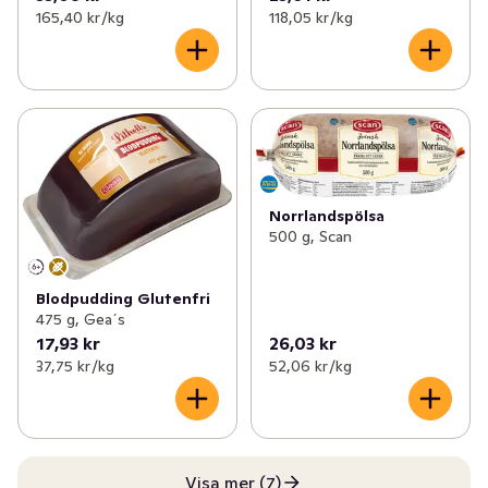
165,40 kr /kg
118,05 kr /kg
Norrlandspölsa
500 g, Scan
Blodpudding Glutenfri
475 g, Gea´s
17,93 kr
26,03 kr
37,75 kr /kg
52,06 kr /kg
Visa mer (7)