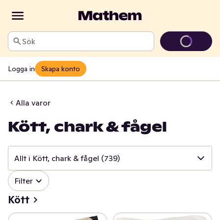
Sök
Logga in
Skapa konto
Alla varor
Kött, chark & fågel
Allt i Kött, chark & fågel
(739)
✓
Filter
Allt i Kött, chark & fågel
(739)
Kött
✓
Kött
(164)