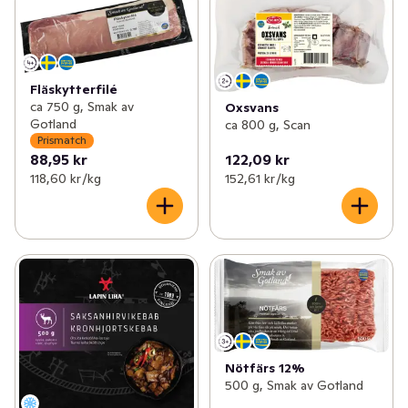
✓
Pålägg
(133)
✓
Kyckling & fågel
(110)
✓
Korv
(154)
Fläskytterfilé
ca 750 g, Smak av
Oxsvans
Gotland
ca 800 g, Scan
✓
Bullar, biffar & nuggets
(69)
Prismatch
88,95 kr
122,09 kr
✓
Bacon & fläsk
(25)
118,60 kr /kg
152,61 kr /kg
✓
Delikatesschark
(87)
✓
Blodpudding & sylta
(7)
Nötfärs 12%
500 g, Smak av Gotland