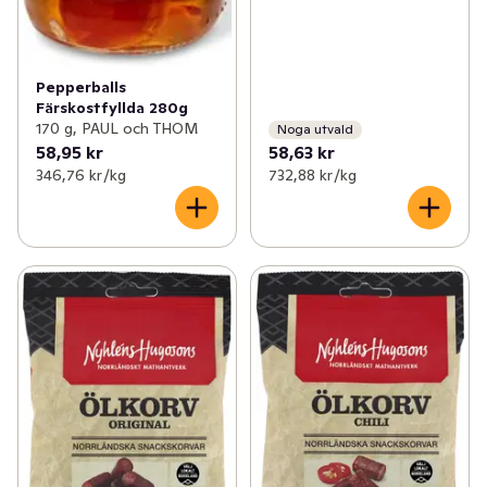
Pepperballs
Färskostfyllda 280g
170 g, PAUL och THOM
Noga utvald
58,95 kr
58,63 kr
346,76 kr /kg
732,88 kr /kg