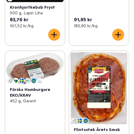
Kronhjortkebab Fryst
500 g, Lapin Liha
83,76 kr
91,95 kr
167,52 kr /kg
183,90 kr /kg
Färska Hamburgare
EKO/KRAV
452 g, Garant
Flintastek Årets Smak