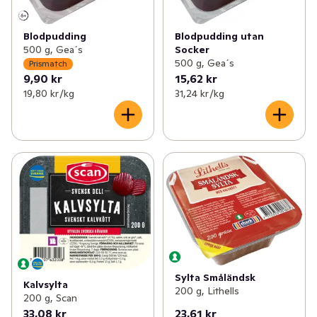
Blodpudding
Blodpudding utan
500 g, Gea´s
Socker
500 g, Gea´s
Prismatch
9,90 kr
15,62 kr
19,80 kr /kg
31,24 kr /kg
Sylta Småländsk
Kalvsylta
200 g, Lithells
200 g, Scan
33,08 kr
23,61 kr