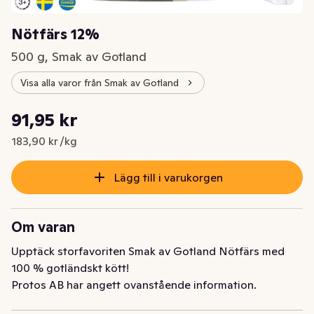
Nötfärs 12%
500 g, Smak av Gotland
Visa alla varor från Smak av Gotland
Styckpris: 183,90 kr /kg
91,95 kr
Nuvarande pris är: 91,95 kr
183,90 kr /kg
Lägg till i varukorgen
Om varan
Upptäck storfavoriten Smak av Gotland Nötfärs med 
100 % gotländskt kött!
Protos AB har angett ovanstående information.