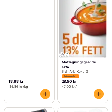
Matlagningsgrädde
13%
5 dl, Arla Köket®
Prismatch
18,88 kr
23,50 kr
134,86 kr /kg
47,00 kr /l