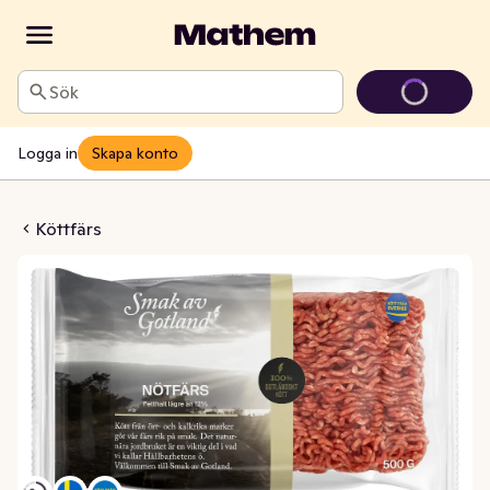
Sök
Logga in
Skapa konto
tfärs 12%
Köttfärs