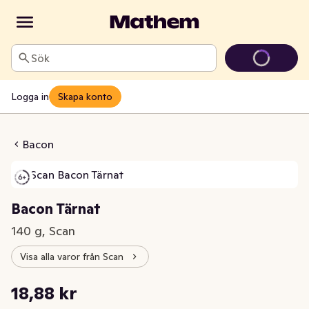
Sök
Logga in
Skapa konto
on Tärnat
Bacon
Bacon Tärnat
140 g, Scan
Visa alla varor från Scan
Styckpris: 134,86 kr /kg
18,88 kr