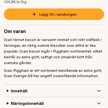
Nuvarande pris är: 18,88 kr
134,86 kr /kg
Lägg till i varukorgen
Om varan
Scan tärnat bacon är varsamt rimmat och rökt sidfläsk i 
tärningar, en riktig svensk klassiker som alltid är lika 
populär. Scan bacon ingår i Piggham-sortimentet, vilket 
består av extra gott, saftigt och smakrikt kött från 
svenska gårdar.
Scan Piggham är ett sortiment bestående av extra gott, 
Scan Sverige AB har angett ovanstående information.
saftigt och smakrikt kött. Med vår goda tärnade bacon 
kombinerar vi kvalitet med enkelhet. Bitarna är i lagom 
storlek och passar utmärkt till exempelvis pasta 
Innehåll
carbonara.
Näringsinnehåll