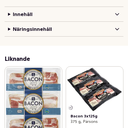
svensk klassiker som alltid är lika populär. Just detta 
bacon tillhör vårt Scan Piggham-sortiment, vilket består 
Innehåll
av extra gott, saftigt och smakrikt kött. Och självklart 
innehåller alla våra produkter enbart kött från svenska 
Näringsinnehåll
gårdar.
Liknande
Bacon 3x125g
375 g, Pärsons