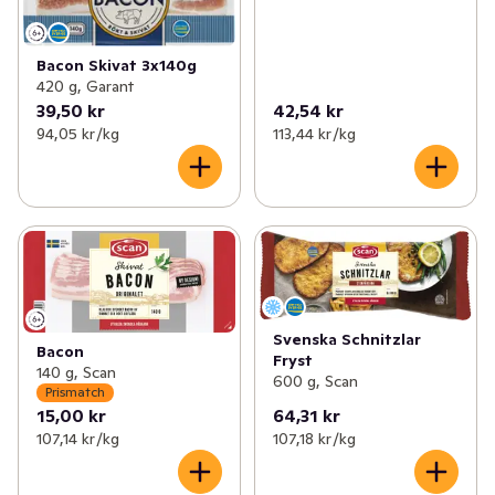
Bacon Skivat 3x140g
420 g, Garant
39,50 kr
42,54 kr
94,05 kr /kg
113,44 kr /kg
Svenska Schnitzlar
Bacon
Fryst
140 g, Scan
600 g, Scan
Prismatch
15,00 kr
64,31 kr
107,14 kr /kg
107,18 kr /kg