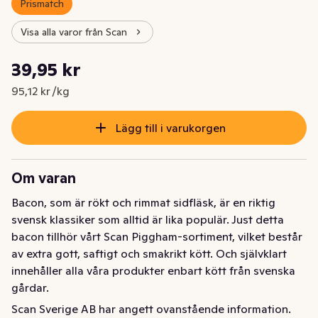
Prismatch
Visa alla varor från Scan
Styckpris: 95,12 kr /kg
39,95 kr
Nuvarande pris är: 39,95 kr
95,12 kr /kg
Lägg till i varukorgen
Om varan
Bacon, som är rökt och rimmat sidfläsk, är en riktig 
svensk klassiker som alltid är lika populär. Just detta 
bacon tillhör vårt Scan Piggham-sortiment, vilket består 
av extra gott, saftigt och smakrikt kött. Och självklart 
innehåller alla våra produkter enbart kött från svenska 
gårdar.
Scan Sverige AB har angett ovanstående information.
Bacon, som är rökt och rimmat sidfläsk, är en riktig 