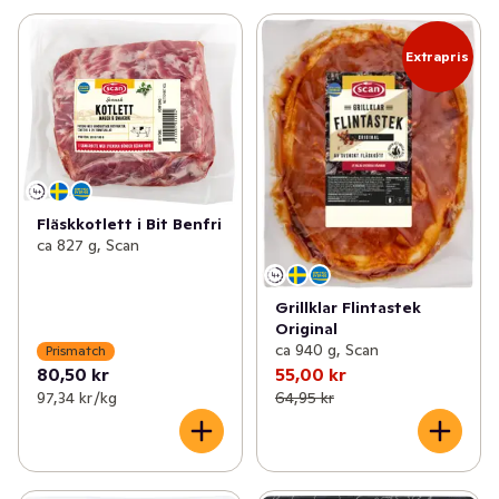
Extrapris
Fläskkotlett i Bit Benfri
ca 827 g, Scan
Grillklar Flintastek
Original
ca 940 g, Scan
Prismatch
80,50 kr
55,00 kr
97,34 kr /kg
64,95 kr