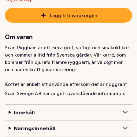
Lägg till i varukorgen
Om varan
Scan Piggham är ett extra gott, saftigt och smakrikt kött 
och kommer alltid från Svenska gårdar. Vår karré, som 
kommer från djurets främre ryggparti, är väldigt mör 
och har en kraftig marmorering. 

Köttet är enkelt att använda eftersom det är noggrant 
putsat och passar utmärkt att steka med ett saftigt 
Scan Sverige AB har angett ovanstående information.
resultat.
Innehåll
Näringsinnehåll