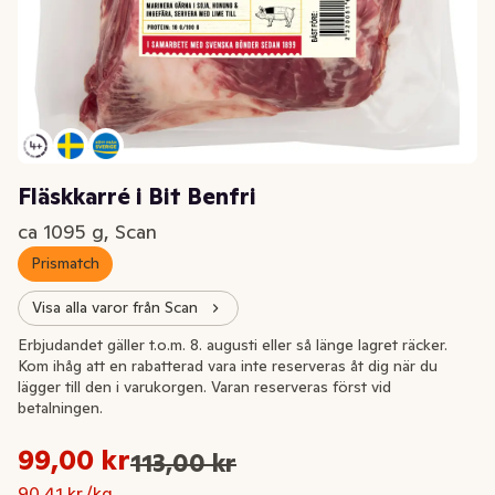
Fläskkarré i Bit Benfri
ca 1095 g, Scan
Prismatch
Visa alla varor från Scan
Extrapris
Erbjudandet gäller t.o.m. 8. augusti eller så länge lagret räcker.
Kom ihåg att en rabatterad vara inte reserveras åt dig när du
lägger till den i varukorgen. Varan reserveras först vid
betalningen.
Styckpris: 90,41 kr /kg
99,00 kr
113,00 kr
Ursprungspriset var: 113,00 kr
Nuvarande pris är: 99,00 kr
90,41 kr /kg