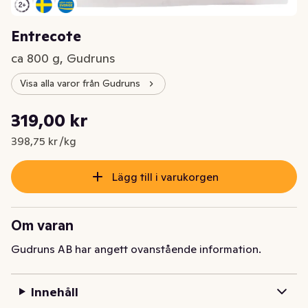
Entrecote
ca 800 g, Gudruns
Visa alla varor från Gudruns
Styckpris: 398,75 kr /kg
319,00 kr
Nuvarande pris är: 319,00 kr
398,75 kr /kg
Lägg till i varukorgen
Om varan
Gudruns AB har angett ovanstående information.
Innehåll