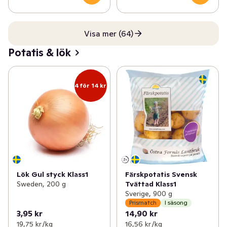
Visa mer (64)
Potatis & lök
4 för 14 kr
Lök Gul styck Klass1
Färskpotatis Svensk
Sweden, 200 g
Tvättad Klass1
Sverige, 900 g
Prismatch
I säsong
3,95 kr
14,90 kr
19,75 kr /kg
16,56 kr /kg