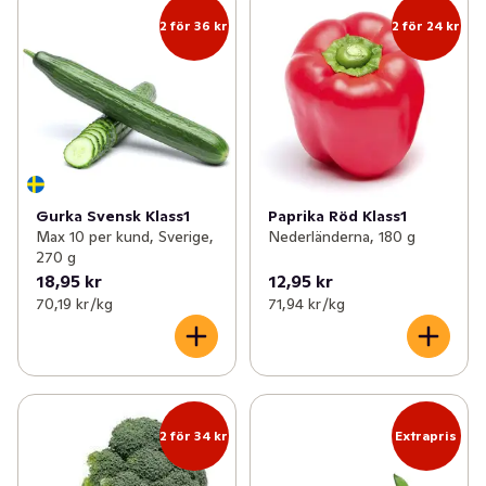
✓
Frukt
(64)
2 för 36 kr
2 för 24 kr
✓
Potatis & lök
(50)
✓
Kålväxter
(25)
✓
Bär
(12)
✓
Svamp
(20)
Gurka Svensk Klass1
Paprika Röd Klass1
Max 10 per kund, Sverige,
Nederländerna, 180 g
✓
Frukt- och grönsakslådor
(3)
270 g
18,95 kr
12,95 kr
✓
Färska örter
(25)
70,19 kr /kg
71,94 kr /kg
2 för 34 kr
Extrapris