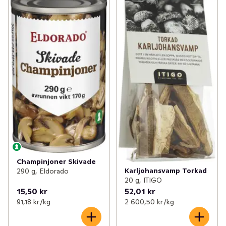
Champinjoner Skivade
Karljohansvamp Torkad
290 g, Eldorado
20 g, ITIGO
15,50 kr
52,01 kr
91,18 kr /kg
2 600,50 kr /kg