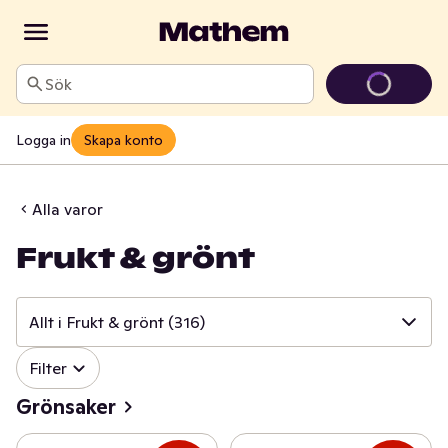
Sök
Logga in
Skapa konto
Alla varor
Frukt & grönt
Allt i Frukt & grönt
(316)
✓
Filter
Allt i Frukt & grönt
(316)
Grönsaker
✓
Grönsaker
(118)