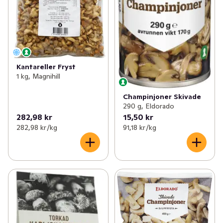
Kantareller Fryst
1 kg, Magnihill
Champinjoner Skivade
290 g, Eldorado
282,98 kr
15,50 kr
282,98 kr /kg
91,18 kr /kg