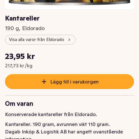
Kantareller
190 g, Eldorado
Visa alla varor från Eldorado
Styckpris: 217,73 kr /kg
23,95 kr
Nuvarande pris är: 23,95 kr
217,73 kr /kg
Lägg till i varukorgen
Om varan
Konserverade kantareller från Eldorado.
Kantareller. 190 gram, avrunnen vikt 110 gram.
Dagab Inköp & Logistik AB har angett ovanstående
information.