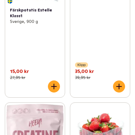
Färskpotatis Estelle
Klass1
Sverige, 900 g
Klipp
15,00 kr
35,00 kr
27,95 kr
39,95 kr