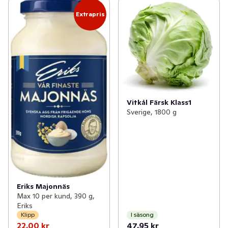
Extrapris
Vitkål Färsk Klass1
Sverige, 1800 g
Eriks Majonnäs
Max 10 per kund, 390 g,
Eriks
Klipp
I säsong
22,00 kr
47,95 kr