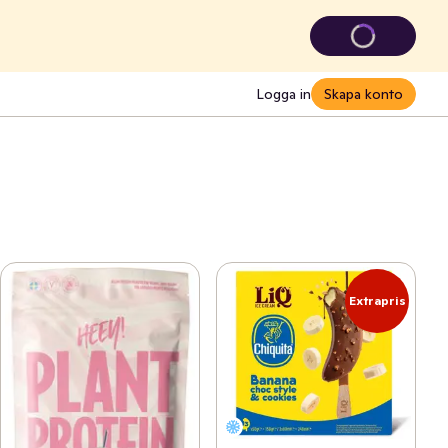
Logga in
Skapa konto
Extrapris