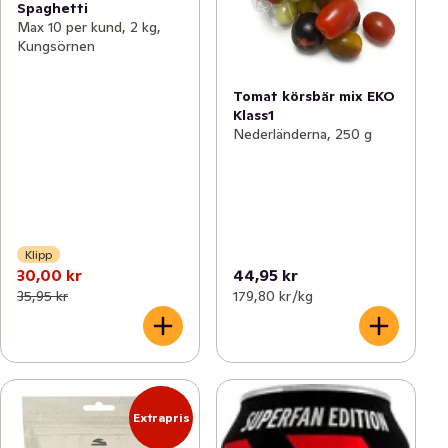
Spaghetti
Max 10 per kund, 2 kg,
Kungsörnen
Tomat körsbär mix EKO
Klass1
Nederländerna, 250 g
Klipp
30,00 kr
44,95 kr
35,95 kr
179,80 kr /kg
Extrapris