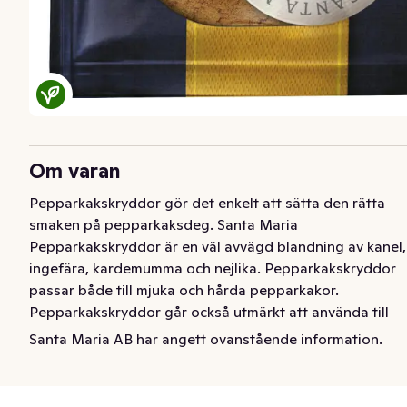
Om varan
Pepparkakskryddor gör det enkelt att sätta den rätta 
smaken på pepparkaksdeg. Santa Maria 
Pepparkakskryddor är en väl avvägd blandning av kanel, 
ingefära, kardemumma och nejlika. Pepparkakskryddor 
passar både till mjuka och hårda pepparkakor. 
Pepparkakskryddor går också utmärkt att använda till 
annat, till exempel gröt, fil eller yoghurt. 
Santa Maria AB har angett ovanstående information.
Pepparkakskryddor förvaras torrt och mörkt för att 
bevara aromen längre
Pepparkakskryddor gör det enkelt att sätta den rätta 