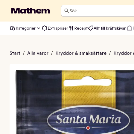
Sök
Kategorier
Extrapriser
Recept
Allt till kräftskivan
arkakskryddor
Start
/
Alla varor
/
Kryddor & smaksättare
/
Kryddor 