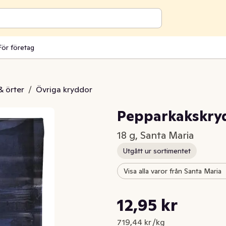
För företag
& örter
/
Övriga kryddor
Pepparkakskry
18 g, Santa Maria
Utgått ur sortimentet
Visa alla varor från Santa Maria
Styckpris: 719,44 kr /kg
12,95 kr
Nuvarande pris är: 12,95 kr
719,44 kr /kg