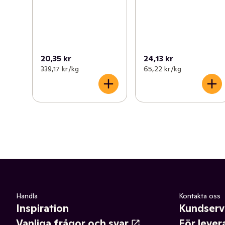
20,35 kr
24,13 kr
339,17 kr /kg
65,22 kr /kg
Handla
Kontakta oss
Inspiration
Kundserv
Vanliga frågor och svar
För lever