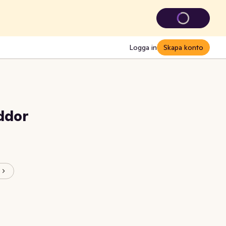
Logga in
Skapa konto
ddor