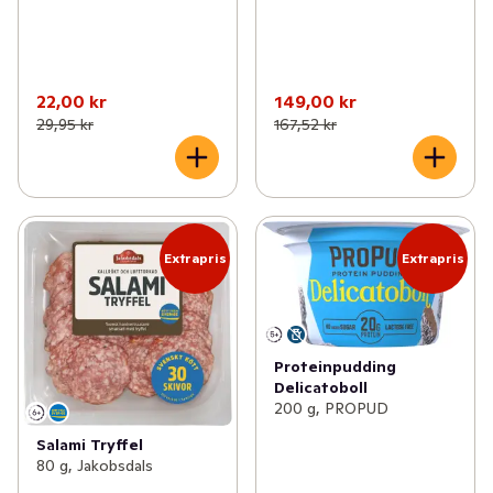
22,00 kr
149,00 kr
29,95 kr
167,52 kr
Extrapris
Extrapris
Proteinpudding
Delicatoboll
200 g, PROPUD
Salami Tryffel
80 g, Jakobsdals