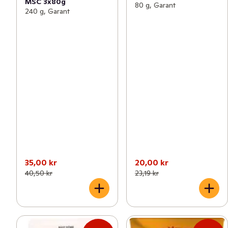
MSC 3x80g
80 g, Garant
240 g, Garant
35,00 kr
20,00 kr
40,50 kr
23,19 kr