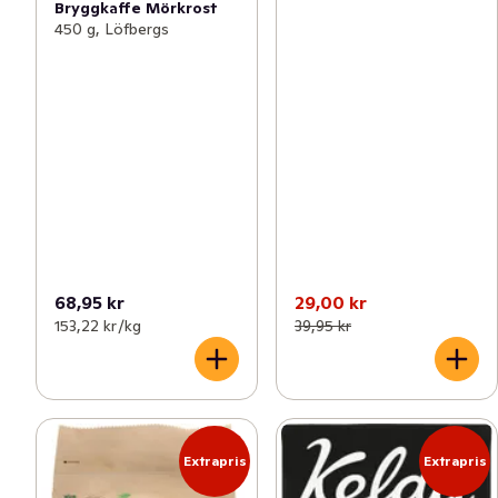
Bryggkaffe Mörkrost
450 g, Löfbergs
68,95 kr
29,00 kr
153,22 kr /kg
39,95 kr
Extrapris
Extrapris