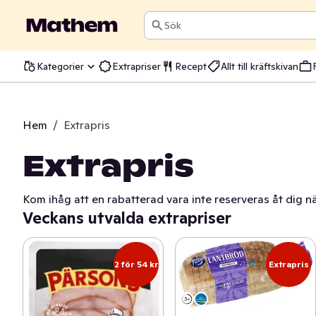
Sök
Kategorier
Extrapriser
Recept
Allt till kräftskivan
Hem
/
Extrapris
Extrapris
Kom ihåg att en rabatterad vara inte reserveras åt dig nä
Veckans utvalda extrapriser
2 för 54 kr
Extrapris