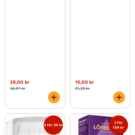
29,00 kr
15,00 kr
34,97 kr
21,29 kr
2 för
2 för 59 kr
109 kr