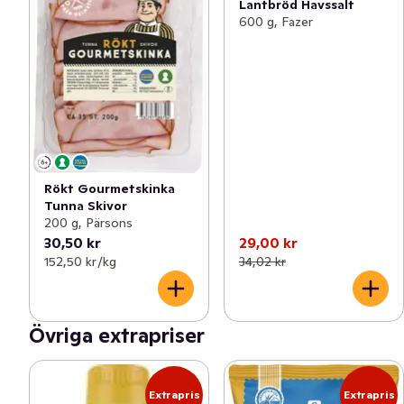
Lantbröd Havssalt
600 g, Fazer
Rökt Gourmetskinka
Tunna Skivor
200 g, Pärsons
30,50 kr
29,00 kr
152,50 kr /kg
34,02 kr
Övriga extrapriser
Extrapris
Extrapris