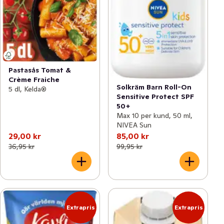
Pastasås Tomat &
Crème Fraiche
Solkräm Barn Roll-On
5 dl, Kelda®
Sensitive Protect SPF
50+
Max 10 per kund, 50 ml,
NIVEA Sun
29,00 kr
85,00 kr
36,95 kr
99,95 kr
Extrapris
Extrapris