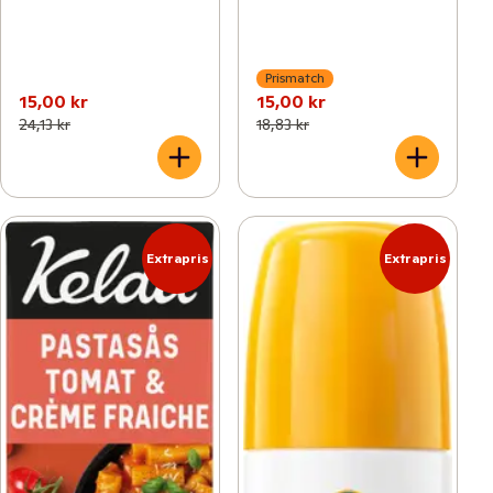
Prismatch
15,00 kr
15,00 kr
24,13 kr
18,83 kr
Extrapris
Extrapris