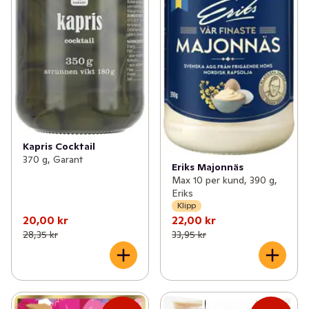
Kapris Cocktail
370 g, Garant
Eriks Majonnäs
Max 10 per kund, 390 g,
Eriks
Klipp
20,00 kr
22,00 kr
28,35 kr
33,95 kr