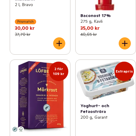
2 l, Bravo
Baconost 17%
275 g, Kavli
Prismatch
30,00 kr
35,00 kr
37,70 kr
40,65 kr
2 för
Extrapris
109 kr
Yoghurt- och
Fetaoströra
200 g, Garant