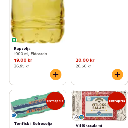
Rapsolja
1000 ml, Eldorado
19,00 kr
20,00 kr
26,95 kr
26,50 kr
Extrapris
Extrapris
Tonfisk i Solrosolja
Vitlökssalami