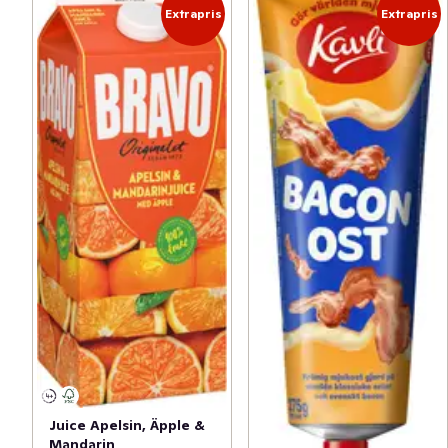
Extrapris
Extrapris
Juice Apelsin, Äpple &
Mandarin