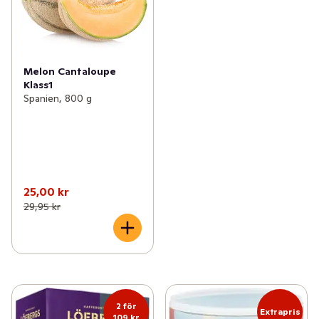
Melon Cantaloupe
Klass1
Spanien, 800 g
25,00 kr
29,95 kr
2 för
Extrapris
109 kr