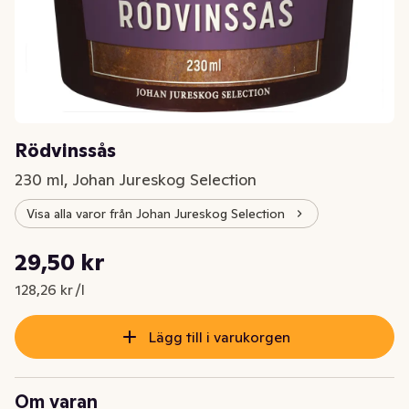
Rödvinssås
230 ml, Johan Jureskog Selection
Visa alla varor från Johan Jureskog Selection
Styckpris: 128,26 kr /l
29,50 kr
Nuvarande pris är: 29,50 kr
128,26 kr /l
Lägg till i varukorgen
Om varan