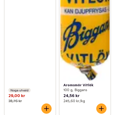
Aromsmör Vitlök
100 g, Biggans
Noga utvald
29,00 kr
24,56 kr
38,76 kr
245,60 kr /kg