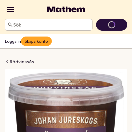
Sök
Logga in
Skapa konto
dvinssås
Rödvinssås