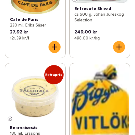
Entrecote Skivad
ca 500 g, Johan Jureskog
Café de Paris
Selection
230 ml, Eriks Såser
27,92 kr
249,00 kr
121,39 kr /l
498,00 kr /kg
Extrapris
Bearnaisesås
180 ml, Erssons