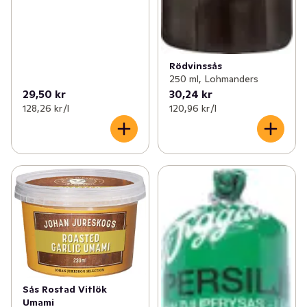
Rödvinssås
250 ml, Lohmanders
29,50 kr
30,24 kr
128,26 kr /l
120,96 kr /l
Sås Rostad Vitlök
Umami