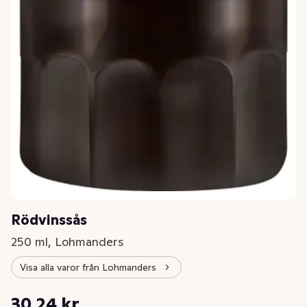
Rödvinssås
250 ml, Lohmanders
Visa alla varor från Lohmanders
Styckpris: 120,96 kr /l
30,24 kr