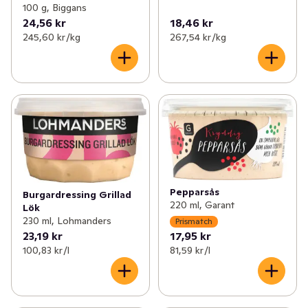
100 g, Biggans
24,56 kr
18,46 kr
245,60 kr /kg
267,54 kr /kg
Pepparsås
Burgardressing Grillad
220 ml, Garant
Lök
230 ml, Lohmanders
Prismatch
23,19 kr
17,95 kr
100,83 kr /l
81,59 kr /l