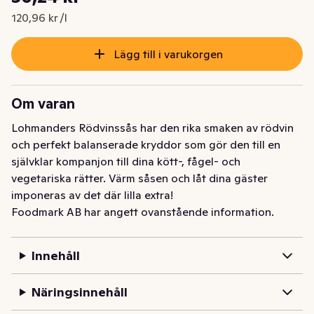
Nuvarande pris är: 30,24 kr
120,96 kr /l
Lägg till i varukorgen
Om varan
Lohmanders Rödvinssås har den rika smaken av rödvin 
och perfekt balanserade kryddor som gör den till en 
självklar kompanjon till dina kött-, fågel- och 
vegetariska rätter. Värm såsen och låt dina gäster 
imponeras av det där lilla extra!
Foodmark AB har angett ovanstående information.
Innehåll
Näringsinnehåll