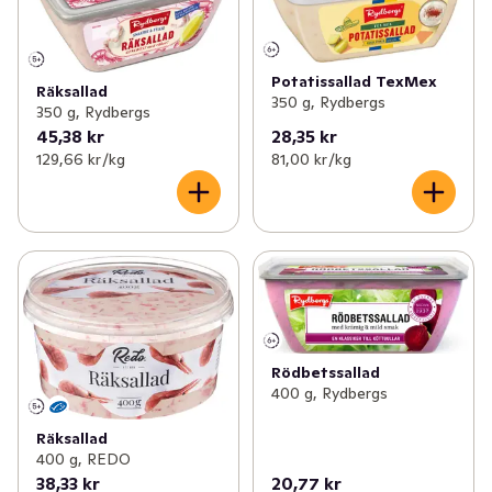
Potatissallad TexMex
Räksallad
350 g, Rydbergs
350 g, Rydbergs
45,38 kr
28,35 kr
129,66 kr /kg
81,00 kr /kg
Rödbetssallad
400 g, Rydbergs
Räksallad
400 g, REDO
38,33 kr
20,77 kr