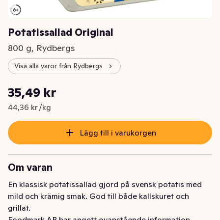
Potatissallad Original
800 g, Rydbergs
Visa alla varor från Rydbergs
Styckpris: 44,36 kr /kg
35,49 kr
Nuvarande pris är: 35,49 kr
44,36 kr /kg
Lägg till i varukorgen
Om varan
En klassisk potatissallad gjord på svensk potatis med 
mild och krämig smak. God till både kallskuret och 
grillat.
Foodmark AB har angett ovanstående information.