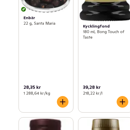
Enbär
22 g, Santa Maria
Kycklingfond
180 ml, Bong Touch of
Taste
28,35 kr
39,28 kr
1 288,64 kr /kg
218,22 kr /l