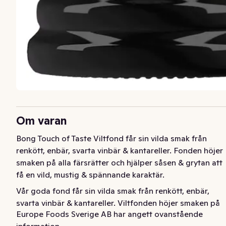
Om varan
Bong Touch of Taste Viltfond får sin vilda smak från 
renkött, enbär, svarta vinbär & kantareller. Fonden höjer 
smaken på alla färsrätter och hjälper såsen & grytan att 
få en vild, mustig & spännande karaktär.
Vår goda fond får sin vilda smak från renkött, enbär, 
svarta vinbär & kantareller. Viltfonden höjer smaken på 
Europe Foods Sverige AB har angett ovanstående
alla färsrätter och hjälper såsen & grytan att få en vild, 