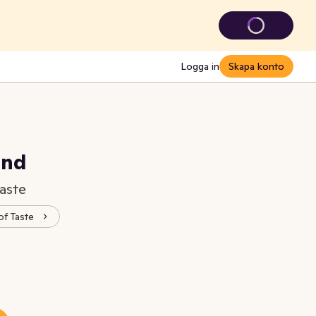
Logga in
Skapa konto
ond
aste
of Taste