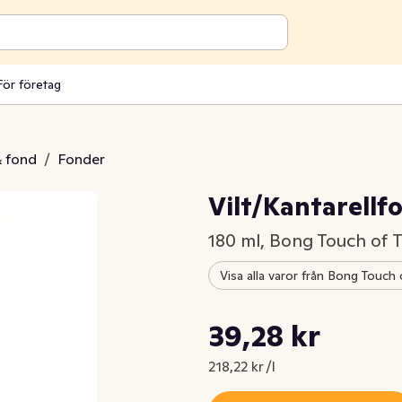
För företag
& fond
/
Fonder
Vilt/Kantarellf
180 ml, Bong Touch of T
Visa alla varor från Bong Touch 
Styckpris: 218,22 kr /l
39,28 kr
Nuvarande pris är: 39,28 kr
218,22 kr /l