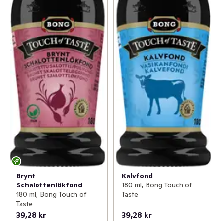
Brynt
Kalvfond
Schalottenlökfond
180 ml, Bong Touch of
180 ml, Bong Touch of
Taste
Taste
39,28 kr
39,28 kr