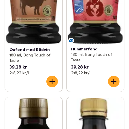
Hummerfond
Oxfond med Rödvin
180 ml, Bong Touch of
180 ml, Bong Touch of
Taste
Taste
39,28 kr
39,28 kr
218,22 kr /l
218,22 kr /l