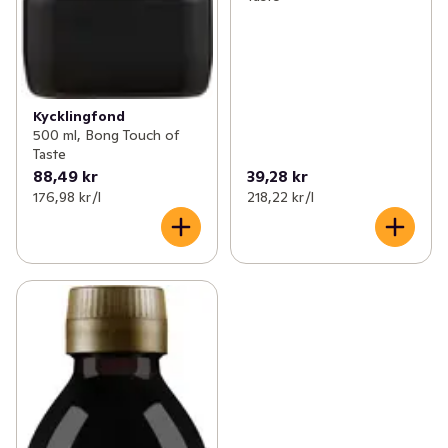
Kycklingfond
500 ml, Bong Touch of
Taste
88,49 kr
39,28 kr
176,98 kr /l
218,22 kr /l