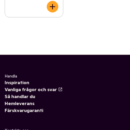
Handla
Inspiration
Vanliga frågor och svar
Så handlar du
Hemleverans
Färskvarugaranti