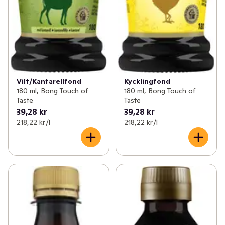
Vilt/Kantarellfond
Kycklingfond
180 ml, Bong Touch of
180 ml, Bong Touch of
Taste
Taste
39,28 kr
39,28 kr
218,22 kr /l
218,22 kr /l