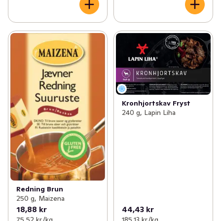
Kronhjortskav Fryst
240 g, Lapin Liha
Redning Brun
250 g, Maizena
18,88 kr
44,43 kr
75,52 kr /kg
185,13 kr /kg