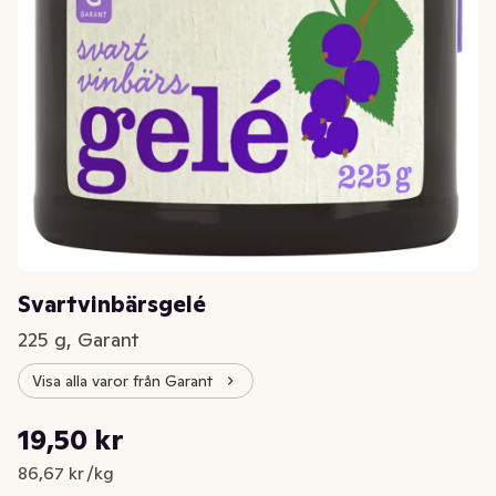
Svartvinbärsgelé
225 g, Garant
Visa alla varor från Garant
Styckpris: 86,67 kr /kg
19,50 kr
Nuvarande pris är: 19,50 kr
86,67 kr /kg