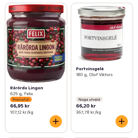
Portvinsgelé
180 g, Olof Viktors
Rårörda Lingon
625 g, Felix
Prismatch
Noga utvald
66,95 kr
66,20 kr
107,12 kr /kg
367,78 kr /kg