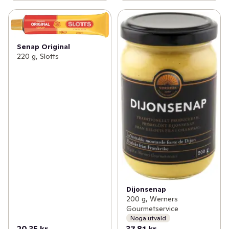
Senap Original
220 g, Slotts
Dijonsenap
200 g, Werners
Gourmetservice
Noga utvald
20,35 kr
37,81 kr