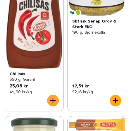
Skånsk Senap Grov &
Stark EKO
190 g, Björnekulla
Chilisås
550 g, Garant
25,08 kr
17,51 kr
45,60 kr /kg
92,16 kr /kg