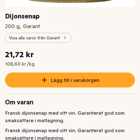
Dijonsenap
200 g, Garant
Visa alla varor från Garant
Styckpris: 108,60 kr /kg
21,72 kr
Nuvarande pris är: 21,72 kr
108,60 kr /kg
Lägg till i varukorgen
Om varan
Fransk dijonsenap med vitt vin. Garanterat god som 
smaksättare i matlagning.
Fransk dijonsenap med vitt vin. Garanterat god som 
smaksättare i matlagning.