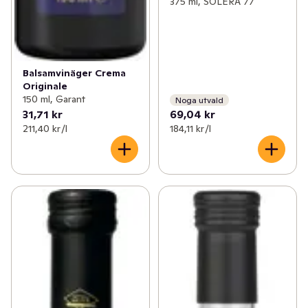
375 ml, SOLERA 77
Balsamvinäger Crema
Originale
150 ml, Garant
Noga utvald
31,71 kr
69,04 kr
211,40 kr /l
184,11 kr /l