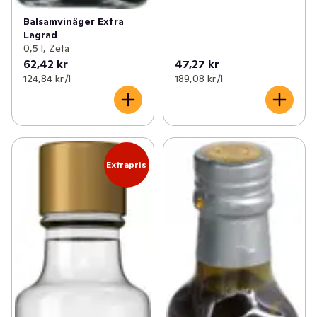
Balsamvinäger Extra
Lagrad
0,5 l, Zeta
62,42 kr
47,27 kr
124,84 kr /l
189,08 kr /l
Extrapris