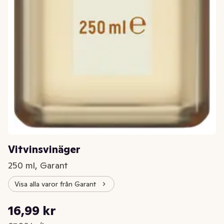
Vitvinsvinäger
250 ml, Garant
Visa alla varor från Garant
Styckpris: 67,96 kr /l
16,99 kr
Nuvarande pris är: 16,99 kr