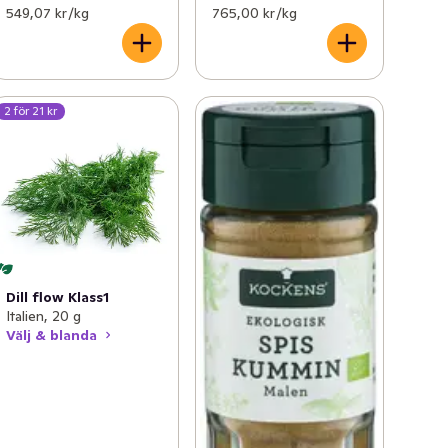
549,07 kr /kg
765,00 kr /kg
2 för 21 kr
Dill flow Klass1
Italien, 20 g
Välj & blanda