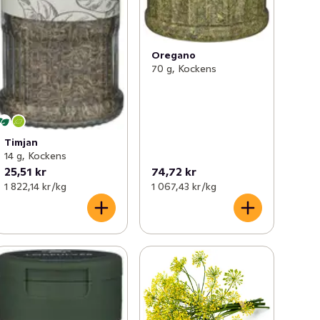
Oregano
70 g, Kockens
Timjan
14 g, Kockens
25,51 kr
74,72 kr
1 822,14 kr /kg
1 067,43 kr /kg