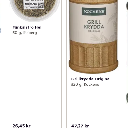
Fänkålsfrö Hel
50 g, Risberg
Grillkrydda Original
320 g, Kockens
26,45 kr
47,27 kr