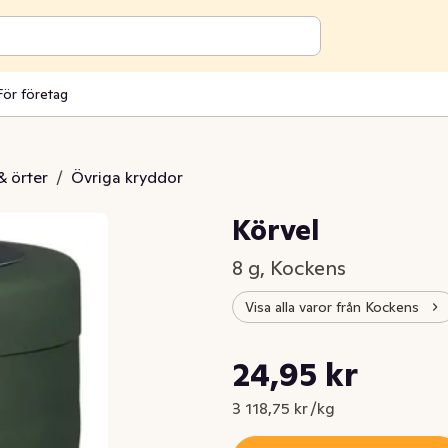
För företag
& örter
/
Övriga kryddor
Körvel
8 g, Kockens
Visa alla varor från Kockens
Styckpris: 3 118,75 kr /kg
24,95 kr
Nuvarande pris är: 24,95 kr
3 118,75 kr /kg