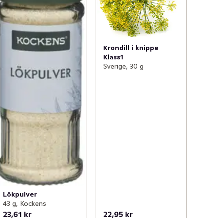
Krondill i knippe
Klass1
Sverige, 30 g
Lökpulver
43 g, Kockens
23,61 kr
22,95 kr