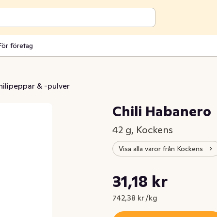
För företag
hilipeppar & -pulver
Chili Habanero
42 g, Kockens
Visa alla varor från Kockens
Styckpris: 742,38 kr /kg
31,18 kr
Nuvarande pris är: 31,18 kr
742,38 kr /kg