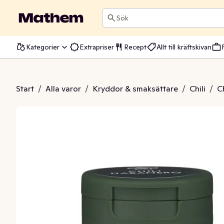
Sök
Kategorier
Extrapriser
Recept
Allt till kräftskivan
li Habanero
Start
/
Alla varor
/
Kryddor & smaksättare
/
Chili
/
C