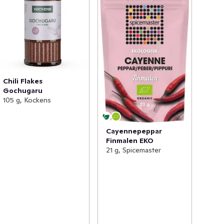
Chili Flakes
Gochugaru
105 g, Kockens
Cayennepeppar
Finmalen EKO
21 g, Spicemaster