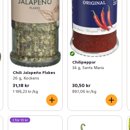
Chilipeppar
34 g, Santa Maria
Chili Jalapeño Flakes
26 g, Kockens
31,18 kr
30,50 kr
1 199,23 kr /kg
897,06 kr /kg
2 för 10 kr