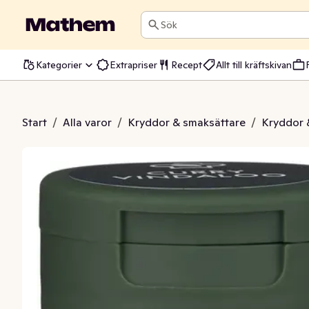
Sök
Kategorier
Extrapriser
Recept
Allt till kräftskivan
ry Vindaloo
Start
/
Alla varor
/
Kryddor & smaksättare
/
Kryddor 