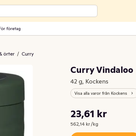
För företag
& örter
/
Curry
Curry Vindaloo
42 g, Kockens
Visa alla varor från Kockens
Styckpris: 562,14 kr /kg
23,61 kr
Nuvarande pris är: 23,61 kr
562,14 kr /kg