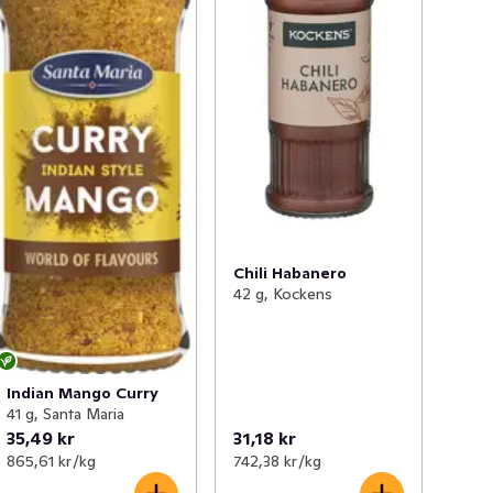
Chili Habanero
42 g, Kockens
Indian Mango Curry
41 g, Santa Maria
35,49 kr
31,18 kr
865,61 kr /kg
742,38 kr /kg