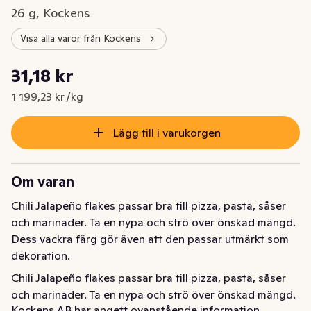
26 g, Kockens
Visa alla varor från Kockens
Styckpris: 1 199,23 kr /kg
31,18 kr
Nuvarande pris är: 31,18 kr
1 199,23 kr /kg
Lägg till i varukorgen
Om varan
Chili Jalapeño flakes passar bra till pizza, pasta, såser 
och marinader. Ta en nypa och strö över önskad mängd. 
Dess vackra färg gör även att den passar utmärkt som 
dekoration.
Chili Jalapeño flakes passar bra till pizza, pasta, såser 
och marinader. Ta en nypa och strö över önskad mängd. 
Kockens AB har angett ovanstående information.
Dess vackra färg gör även att den passar utmärkt som 