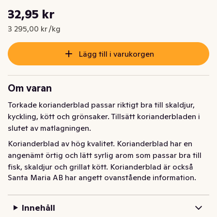
Styckpris: 3 295,00 kr /kg
32,95 kr
Nuvarande pris är: 32,95 kr
3 295,00 kr /kg
Lägg till i varukorgen
Om varan
Torkade korianderblad passar riktigt bra till skaldjur, 
kyckling, kött och grönsaker. Tillsätt korianderbladen i 
slutet av matlagningen.
Korianderblad av hög kvalitet. Korianderblad har en 
angenämt örtig och lätt syrlig arom som passar bra till 
fisk, skaldjur och grillat kött. Korianderblad är också 
Santa Maria AB har angett ovanstående information.
väldigt lämpligt att använda till både indisk och 
thailändsk curry, liksom till mexikansk salsa eller 
chiligryta.

Innehåll
• Korianderblad förvaras torrt och mörkt för att bevara 