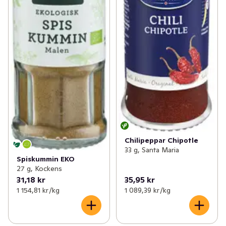
Chilipeppar Chipotle
33 g, Santa Maria
Spiskummin EKO
27 g, Kockens
31,18 kr
35,95 kr
1 154,81 kr /kg
1 089,39 kr /kg