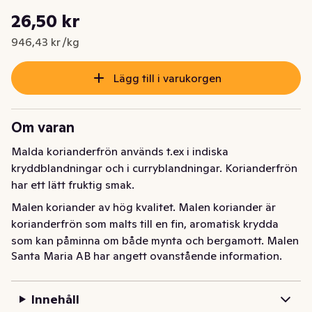
Styckpris: 946,43 kr /kg
26,50 kr
Nuvarande pris är: 26,50 kr
946,43 kr /kg
Lägg till i varukorgen
Om varan
Malda korianderfrön används t.ex i indiska 
kryddblandningar och i curryblandningar. Korianderfrön 
har ett lätt fruktig smak.
Malen koriander av hög kvalitet. Malen koriander är 
korianderfrön som malts till en fin, aromatisk krydda 
som kan påminna om både mynta och bergamott. Malen 
Santa Maria AB har angett ovanstående information.
koriander är vanligt i det indiska köket och är en 
självklarhet i de flesta torra curryblandningar. Den 
fräscht örtiga smaken gör att malen koriander passar 
Innehåll
bra till asiatiska grytor och långkok, till exempel 