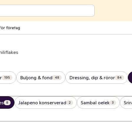
För företag
iliflakes
r
Buljong & fond
Dressing, dip & röror
195
48
84
es
Jalapeno konserverad
Sambal oelek
Sri
8
2
3