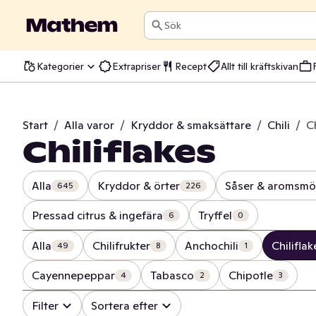
Sök
Kategorier
Extrapriser
Recept
Allt till kräftskivan
Start
/
Alla varor
/
Kryddor & smaksättare
/
Chili
/
Ch
Chiliflakes
Alla
Kryddor & örter
Såser & aromsmö
645
226
Pressad citrus & ingefära
Tryffel
6
0
Alla
Chilifrukter
Anchochili
Chiliflak
49
8
1
Cayennepeppar
Tabasco
Chipotle
4
2
3
Filter
Sortera efter