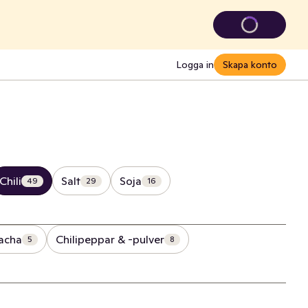
Logga in
Skapa konto
Chili
Salt
Soja
49
29
16
racha
Chilipeppar & -pulver
5
8