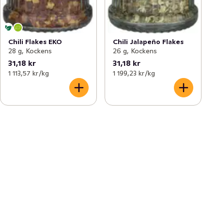
Chili Flakes EKO
Chili Jalapeño Flakes
28 g, Kockens
26 g, Kockens
31,18 kr
31,18 kr
1 113,57 kr /kg
1 199,23 kr /kg