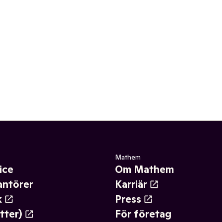
Mathem
ice
Om Mathem
antörer
Karriär
k
Press
tter)
För företag