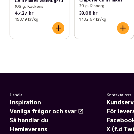
Chili Flakes Gochugaru
30 g, Risberg
105 g, Kockens
47,27 kr
33,08 kr
450,19 kr /kg
1 102,67 kr /kg
Handla
Kontakta oss
Inspiration
Kundserv
Vanliga frågor och svar
För lever
Så handlar du
Faceboo
Hemleverans
X (f.d Twi